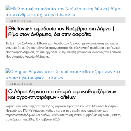
04.11.2015 | 17:49
Εθελοντική αιμοδοσία τον Νοέμβριο στη Λήμνο |
Αίμα στον άνθρωπο, όχι στην άσφαλτο
Το Δ.Σ. του Συλλόγου Εθελοντών Αιμοδοτών Λήμνου, με ανακοίνωσή του κάνει
γνωστό ότι αυτόν τον μήνα θα πραγματοποιηθεί εθελοντική αιμοδοσία στο Γενικό
Νοσοκομείο Λήμνου, σε συνεργασία με την κινητή μονάδα αιμοδοσίας του Γενικού
Νοσοκομείου Αμαλία Φλέμινγκ.
04.11.2015 | 17:34
Ο Δήμος Λήμνου στο πλευρό αιμοκαθαριζόμενων
και αγροκτηνοτρόφων - αλιέων
Ψηφίσματα υπέρ της τοποθέτησης ιατρικού προσωπικού στο Μονάδα Τεχνητού
Νεφρού του ΓΝ-ΚΥ Λήμνου, καθώς και για τη στήριξη των αιτημάτων των
αγροτοκτηνοτρόφων και αλιέων, εξέδωσε το Δημοτικό Συμβούλιο Λήμνου, μετά τη
συνεδρίαση της 29ης Οκτωβρίου 2015.