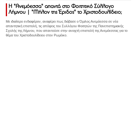
Η "Ανεμόεσσα" απαντά στο Φοιτητικό Σύλλογο
Λήμνου | "Μήλον της Έριδος" το Χριστοδουλίδειο;
Με ιδιαίτερο ενδιαφέρον, αναφέρει πως διάβασε ο Όμιλος Ανεμόεσσα σε νέα
απαντητική επιστολή, τις απόψεις του Συλλόγου Φοιτητών της Πανεπιστημιακής
Σχολής της Λήμνου, που απαντούσε στην ανοιχτή επιστολή της Ανεμόεσσας για το
θέμα του Χριστοδουλίδειου στον Ρωμέικο.