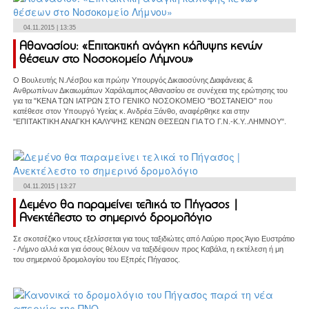
04.11.2015 | 13:35
Αθανασίου: «Επιτακτική ανάγκη κάλυψης κενών
θέσεων στο Νοσοκομείο Λήμνου»
Ο Βουλευτής Ν.Λέσβου και πρώην Υπουργός Δικαιοσύνης Διαφάνειας &
Ανθρωπίνων Δικαιωμάτων Χαράλαμπος Αθανασίου σε συνέχεια της ερώτησης του
για τα "ΚΕΝΑ ΤΩΝ ΙΑΤΡΩΝ ΣΤΟ ΓΕΝΙΚΟ ΝΟΣΟΚΟΜΕΙΟ "ΒΟΣΤΑΝΕΙΟ" που
κατέθεσε στον Υπουργό Υγείας κ. Ανδρέα Ξάνθο, αναφέρθηκε και στην
"ΕΠΙΤΑΚΤΙΚΗ ΑΝΑΓΚΗ ΚΑΛΥΨΗΣ ΚΕΝΩΝ ΘΕΣΕΩΝ ΓΙΑ ΤΟ Γ.Ν.-Κ.Υ..ΛΗΜΝΟΥ".
04.11.2015 | 13:27
Δεμένο θα παραμείνει τελικά το Πήγασος |
Ανεκτέλεστο το σημερινό δρομολόγιο
Σε σκοτσέζικο ντους εξελίσσεται για τους ταξιδιώτες από Λαύριο προς Άγιο Ευστράτιο
- Λήμνο αλλά και για όσους θέλουν να ταξιδέψουν προς Καβάλα, η εκτέλεση ή μη
του σημερινού δρομολογίου του Εξπρές Πήγασος.