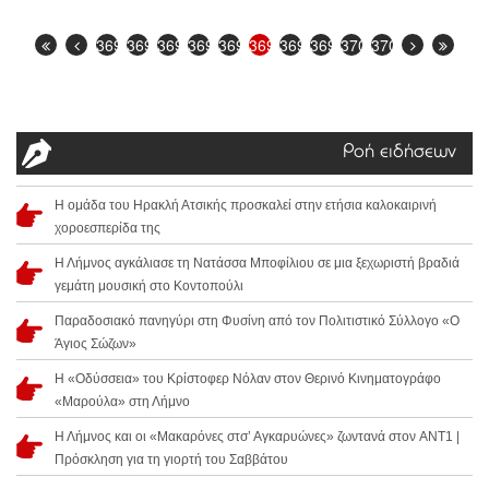
3692
3693
3694
3695
3696
3697
3698
3699
3700
3701
Ροή ειδήσεων
Η ομάδα του Ηρακλή Ατσικής προσκαλεί στην ετήσια καλοκαιρινή
χοροεσπερίδα της
Η Λήμνος αγκάλιασε τη Νατάσσα Μποφίλιου σε μια ξεχωριστή βραδιά
γεμάτη μουσική στο Κοντοπούλι
Παραδοσιακό πανηγύρι στη Φυσίνη από τον Πολιτιστικό Σύλλογο «Ο
Άγιος Σώζων»
Η «Οδύσσεια» του Κρίστοφερ Νόλαν στον Θερινό Κινηματογράφο
«Μαρούλα» στη Λήμνο
Η Λήμνος και οι «Μακαρόνες στσ’ Αγκαρυώνες» ζωντανά στον ANT1 |
Πρόσκληση για τη γιορτή του Σαββάτου