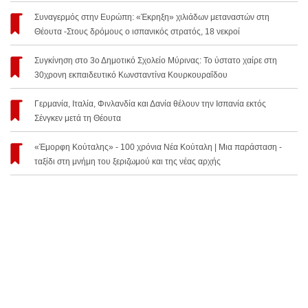
Συναγερμός στην Ευρώπη: «Έκρηξη» χιλιάδων μεταναστών στη
Θέουτα -Στους δρόμους ο ισπανικός στρατός, 18 νεκροί
Συγκίνηση στο 3ο Δημοτικό Σχολείο Μύρινας: Το ύστατο χαίρε στη
30χρονη εκπαιδευτικό Κωνσταντίνα Κουρκουραΐδου
Γερμανία, Ιταλία, Φινλανδία και Δανία θέλουν την Ισπανία εκτός
Σένγκεν μετά τη Θέουτα
«Έμορφη Κούταλης» - 100 χρόνια Νέα Κούταλη | Μια παράσταση -
ταξίδι στη μνήμη του ξεριζωμού και της νέας αρχής