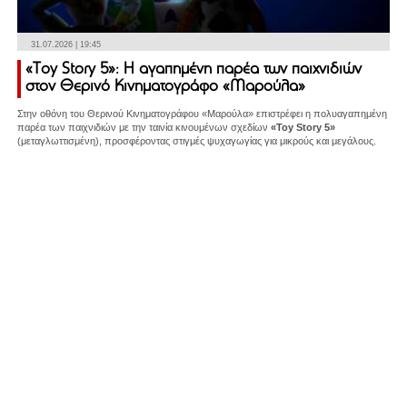
31.07.2026 | 19:45
«Toy Story 5»: Η αγαπημένη παρέα των παιχνιδιών
στον Θερινό Κινηματογράφο «Μαρούλα»
Στην οθόνη του Θερινού Κινηματογράφου «Μαρούλα» επιστρέφει η πολυαγαπημένη
παρέα των παιχνιδιών με την ταινία κινουμένων σχεδίων
«Toy Story 5»
(μεταγλωττισμένη), προσφέροντας στιγμές ψυχαγωγίας για μικρούς και μεγάλους.