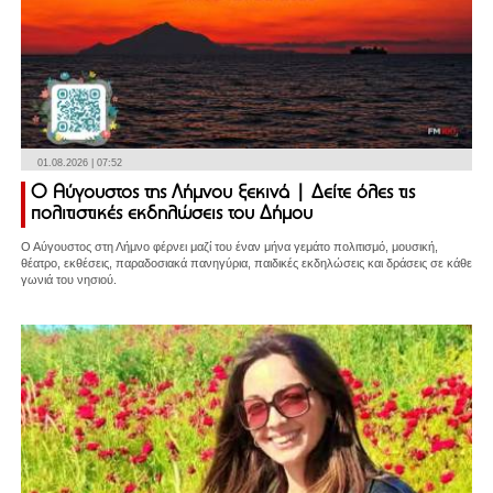
01.08.2026 | 07:52
Ο Αύγουστος της Λήμνου ξεκινά | Δείτε όλες τις
πολιτιστικές εκδηλώσεις του Δήμου
Ο Αύγουστος στη Λήμνο φέρνει μαζί του έναν μήνα γεμάτο πολιτισμό, μουσική,
θέατρο, εκθέσεις, παραδοσιακά πανηγύρια, παιδικές εκδηλώσεις και δράσεις σε κάθε
γωνιά του νησιού.