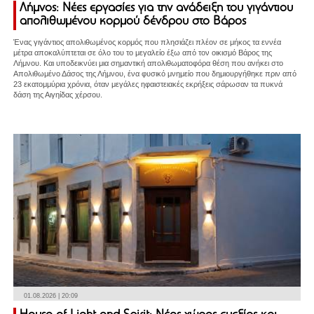
Λήμνος: Νέες εργασίες για την ανάδειξη του γιγάντιου
απολιθωμένου κορμού δένδρου στο Βάρος
Ένας γιγάντιος απολιθωμένος κορμός που πλησιάζει πλέον σε μήκος τα εννέα
μέτρα αποκαλύπτεται σε όλο του το μεγαλείο έξω από τον οικισμό Βάρος της
Λήμνου. Και υποδεικνύει μια σημαντική απολιθωματοφόρα θέση που ανήκει στο
Απολιθωμένο Δάσος της Λήμνου, ένα φυσικό μνημείο που δημιουργήθηκε πριν από
23 εκατομμύρια χρόνια, όταν μεγάλες ηφαιστειακές εκρήξεις σάρωσαν τα πυκνά
δάση της Αιγηίδας χέρσου.
01.08.2026 | 20:09