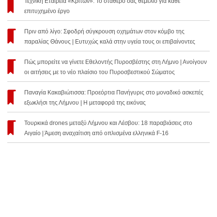
Τεχνική Εταιρεία «Κρίτων»: Το σταθερό σας θεμέλιο για κάθε
επιτυχημένο έργο
Πριν από λίγο: Σφοδρή σύγκρουση οχημάτων στον κόμβο της
παραλίας Θάνους | Ευτυχώς καλά στην υγεία τους οι επιβαίνοντες
Πώς μπορείτε να γίνετε Εθελοντής Πυροσβέστης στη Λήμνο | Ανοίγουν
οι αιτήσεις με το νέο πλαίσιο του Πυροσβεστικού Σώματος
Παναγία Κακαβιώτισσα: Προεόρτια Πανήγυρις στο μοναδικό ασκεπές
εξωκλήσι της Λήμνου | Η μεταφορά της εικόνας
Τουρκικά drones μεταξύ Λήμνου και Λέσβου: 18 παραβιάσεις στο
Αιγαίο | Άμεση αναχαίτιση από οπλισμένα ελληνικά F-16