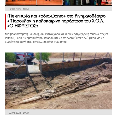
02.08.2026 | 10:51
Με επιτυχία και «αδιαχώρητο» στο Κινηματοθέατρο
«Μαρούλα» η καλοκαιρινή παράσταση του Χ.Ο.Λ.
«Ο ΗΦΑΙΣΤΟΣ»
Μια βραδιά γεμάτη μουσική, αυθεντικό χορό και συγκίνηση έζησε η Μύρινα στις 24
Ιουλίου, με το Κινηματοθέατρο «Μαρούλα» να αποδεικνύεται πολύ μικρό για να
χωρέσει το κοινό που κατέκλυσε κάθε γωνιά του.
02.08.2026 | 10:27