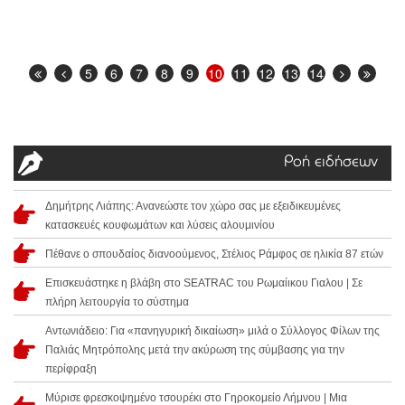
5
6
7
8
9
10
11
12
13
14
Ροή ειδήσεων
Δημήτρης Λιάπης: Ανανεώστε τον χώρο σας με εξειδικευμένες
κατασκευές κουφωμάτων και λύσεις αλουμινίου
Πέθανε ο σπουδαίος διανοούμενος, Στέλιος Ράμφος σε ηλικία 87 ετών
Επισκευάστηκε η βλάβη στο SEATRAC του Ρωμαίικου Γιαλου | Σε
πλήρη λειτουργία το σύστημα
Αντωνιάδειο: Για «πανηγυρική δικαίωση» μιλά ο Σύλλογος Φίλων της
Παλιάς Μητρόπολης μετά την ακύρωση της σύμβασης για την
περίφραξη
Μύρισε φρεσκοψημένο τσουρέκι στο Γηροκομείο Λήμνου | Μια