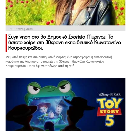
31.07.2026 | 20:08
Συγκίνηση στο 3ο Δημοτικό Σχολείο Μύρινας: Το
ύστατο χαίρε στη 30χρονη εκπαιδευτικό Κωνσταντίνα
Κουρκουραΐδου
Με βαθιά θλίψη και συναισθηματική φορτισμένη ατμόσφαιρα, η εκπαιδευτική
κοινότητα της Λήμνου αποχαιρετά την 30χρονη δασκάλα Κωνσταντίνα
Κουρκουραΐδου, που έφυγε πρόωρα από τη ζωή.