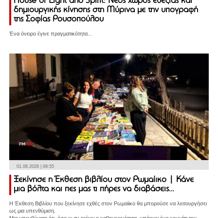
House of Light and Spirit: Νέος χώρος ευεξίας και
δημιουργικής κίνησης στη Μύρινα με την υπογραφή
της Σοφίας Ρουσοπούλου
Ένα όνειρο έγινε πραγματικότητα...
01.08.2026 | 09:55
Ξεκίνησε η Έκθεση βιβλίου στον Ρωμαίικο | Κάνε
μια βόλτα και πες μας τι πήρες να διαβάσεις…
Η Έκθεση Βιβλίου που ξεκίνησε εχθές στον Ρωμαίικο θα μπορούσε να λειτουργήσει
ως μια υπενθύμιση.
Μια υπενθύμιση ότι, όσο κι αν τρέχει η καθημερινότητα, υπάρχει ένα κομμάτι του