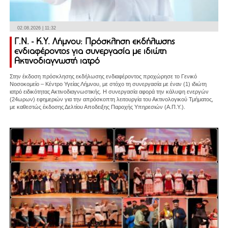
02.08.2026 | 11:32
Γ.Ν. - Κ.Υ. Λήμνου: Πρόσκληση εκδήλωσης
ενδιαφέροντος για συνεργασία με ιδιώτη
Ακτινοδιαγνωστή ιατρό
Στην έκδοση πρόσκλησης εκδήλωσης ενδιαφέροντος προχώρησε το Γενικό
Νοσοκομείο – Κέντρο Υγείας Λήμνου, με στόχο τη συνεργασία με έναν (1) ιδιώτη
ιατρό ειδικότητας Ακτινοδιαγνωστικής. Η συνεργασία αφορά την κάλυψη ενεργών
(24ωρων) εφημεριών για την απρόσκοπτη λειτουργία του Ακτινολογικού Τμήματος,
με καθεστώς έκδοσης Δελτίου Αποδειξης Παροχής Υπηρεσιών (Α.Π.Υ.).