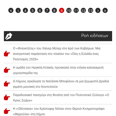
4
5
6
7
8
9
10
11
12
13
Ροή ειδήσεων
Ο «Φιλοκτήτης» του Χάινερ Μύλερ στο Ιερό των Καβείρων: Μια
ανατρεπτική παράσταση στο πλαίσιο του «Όλη η Ελλάδα ένας
Πολιτισμός 2026»
Η ομάδα του Ηρακλή Ατσικής προσκαλεί στην ετήσια καλοκαιρινή
χοροεσπερίδα της
Η Λήμνος αγκάλιασε τη Νατάσσα Μποφίλιου σε μια ξεχωριστή βραδιά
γεμάτη μουσική στο Κοντοπούλι
Παραδοσιακό πανηγύρι στη Φυσίνη από τον Πολιτιστικό Σύλλογο «Ο
Άγιος Σώζων»
Η «Οδύσσεια» του Κρίστοφερ Νόλαν στον Θερινό Κινηματογράφο
«Μαρούλα» στη Λήμνο