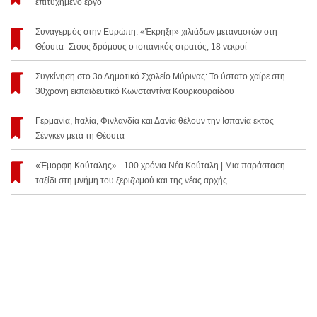
επιτυχημένο έργο
Συναγερμός στην Ευρώπη: «Έκρηξη» χιλιάδων μεταναστών στη
Θέουτα -Στους δρόμους ο ισπανικός στρατός, 18 νεκροί
Συγκίνηση στο 3ο Δημοτικό Σχολείο Μύρινας: Το ύστατο χαίρε στη
30χρονη εκπαιδευτικό Κωνσταντίνα Κουρκουραΐδου
Γερμανία, Ιταλία, Φινλανδία και Δανία θέλουν την Ισπανία εκτός
Σένγκεν μετά τη Θέουτα
«Έμορφη Κούταλης» - 100 χρόνια Νέα Κούταλη | Μια παράσταση -
ταξίδι στη μνήμη του ξεριζωμού και της νέας αρχής