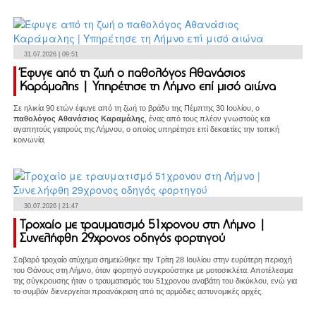
31.07.2026 | 09:51
Έφυγε από τη ζωή ο παθολόγος Αθανάσιος
Καράμαλης | Υπηρέτησε τη Λήμνο επί μισό αιώνα
Σε ηλικία 90 ετών έφυγε από τη ζωή το βράδυ της Πέμπτης 30 Ιουλίου, ο
παθολόγος Αθανάσιος Καραμάλης
, ένας από τους πλέον γνωστούς και
αγαπητούς γιατρούς της Λήμνου, ο οποίος υπηρέτησε επί δεκαετίες την τοπική
κοινωνία.
30.07.2026 | 21:47
Τροχαίο με τραυματισμό 51χρονου στη Λήμνο |
Συνελήφθη 29χρονος οδηγός φορτηγού
Σοβαρό τροχαίο ατύχημα σημειώθηκε την Τρίτη 28 Ιουλίου στην ευρύτερη περιοχή
του Θάνους στη Λήμνο, όταν φορτηγό συγκρούστηκε με μοτοσικλέτα. Αποτέλεσμα
της σύγκρουσης ήταν ο τραυματισμός του 51χρονου αναβάτη του δικύκλου, ενώ για
το συμβάν διενεργείται προανάκριση από τις αρμόδιες αστυνομικές αρχές.