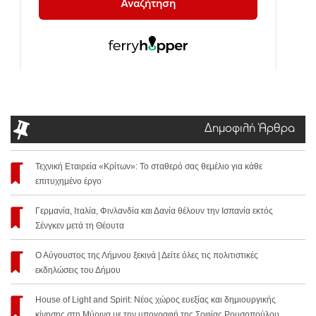
Δημοφιλή Άρθρα
Τεχνική Εταιρεία «Κρίτων»: Το σταθερό σας θεμέλιο για κάθε
επιτυχημένο έργο
Γερμανία, Ιταλία, Φινλανδία και Δανία θέλουν την Ισπανία εκτός
Σένγκεν μετά τη Θέουτα
Ο Αύγουστος της Λήμνου ξεκινά | Δείτε όλες τις πολιτιστικές
εκδηλώσεις του Δήμου
House of Light and Spirit: Νέος χώρος ευεξίας και δημιουργικής
κίνησης στη Μύρινα με την υπογραφή της Σοφίας Ρουσοπούλου