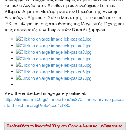
κα Ιουλία Λυγδά, στον Διευθυντή του ξενοδοχείου Lemnos
Village κ. Δημήτρη Ματζάρη και στον Πρόεδρο της Ένωσης
Ξενοδόχων Λήμνου κ. Στέλιο Μάντζαρη, που επισκέφτηκε το
ΙΕΚ και μίλησε με τους σπουδαστές της Μαγειρικής Τέχνης και
τους σπουδαστές των Τουριστικών Β και Δ εξαμήνου.
View the embedded image gallery online at:
https://limnosfm100.gr/limnos/item/59370-limnos-myrise-pasxa-
sto-d-iek.html#sigProId4ccc4ef380
Ακολουθήστε το
limnosfm100.gr στο Google News
και μάθετε πρώτοι