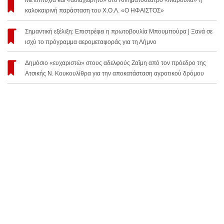
Με επιτυχία και «αδιαχώρητο» στο Κινηματοθέατρο «Μαρούλα» η
καλοκαιρινή παράσταση του Χ.Ο.Λ. «Ο ΗΦΑΙΣΤΟΣ»
Σημαντική εξέλιξη: Επιστρέφει η πρωτοβουλία Μπουμπούρα | Ξανά σε
ισχύ το πρόγραμμα αερομεταφοράς για τη Λήμνο
Δημόσιο «ευχαριστώ» στους αδελφούς Ζαΐμη από τον πρόεδρο της
Ατσικής Ν. Κουκουλίθρα για την αποκατάσταση αγροτικού δρόμου