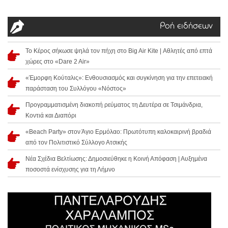
Ροή ειδήσεων
Το Κέρος σήκωσε ψηλά τον πήχη στο Big Air Kite | Αθλητές από επτά
χώρες στο «Dare 2 Air»
«Έμορφη Κούταλις»: Ενθουσιασμός και συγκίνηση για την επετειακή
παράσταση του Συλλόγου «Νόστος»
Προγραμματισμένη διακοπή ρεύματος τη Δευτέρα σε Τσιμάνδρια,
Κοντιά και Διαπόρι
«Beach Party» στον Άγιο Ερμόλαο: Πρωτότυπη καλοκαιρινή βραδιά
από τον Πολιτιστικό Σύλλογο Ατσικής
Νέα Σχέδια Βελτίωσης: Δημοσιεύθηκε η Κοινή Απόφαση | Αυξημένα
ποσοστά ενίσχυσης για τη Λήμνο