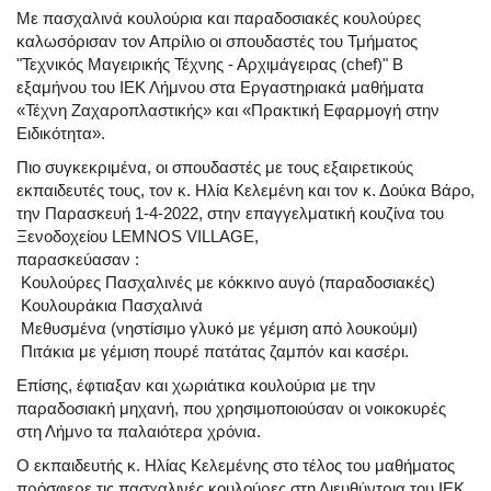
Με πασχαλινά κουλούρια και παραδοσιακές κουλούρες
καλωσόρισαν τον Απρίλιο οι σπουδαστές του Τμήματος
"Τεχνικός Μαγειρικής Τέχνης - Αρχιμάγειρας (chef)" Β
εξαμήνου του ΙΕΚ Λήμνου στα Εργαστηριακά μαθήματα
«Τέχνη Ζαχαροπλαστικής» και «Πρακτική Εφαρμογή στην
Ειδικότητα».
Πιο συγκεκριμένα, οι σπουδαστές με τους εξαιρετικούς
εκπαιδευτές τους, τον κ. Ηλία Κελεμένη και τον κ. Δούκα Βάρο,
την Παρασκευή 1-4-2022, στην επαγγελματική κουζίνα του
Ξενοδοχείου LEMNOS VILLAGE,
παρασκεύασαν :
Κουλούρες Πασχαλινές με κόκκινο αυγό (παραδοσιακές)
Κουλουράκια Πασχαλινά
Μεθυσμένα (νηστίσιμο γλυκό με γέμιση από λουκούμι)
Πιτάκια με γέμιση πουρέ πατάτας ζαμπόν και κασέρι.
Επίσης, έφτιαξαν και χωριάτικα κουλούρια με την
παραδοσιακή μηχανή, που χρησιμοποιούσαν οι νοικοκυρές
στη Λήμνο τα παλαιότερα χρόνια.
Ο εκπαιδευτής κ. Ηλίας Κελεμένης στο τέλος του μαθήματος
πρόσφερε τις πασχαλινές κουλούρες στη Διευθύντρια του ΙΕΚ