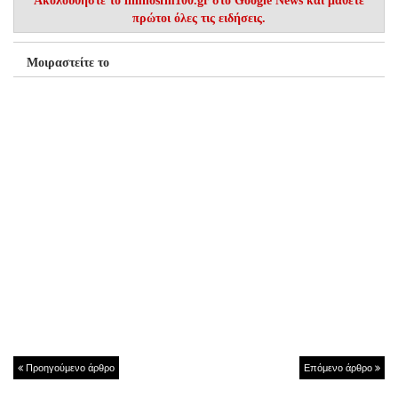
Ακολουθήστε το
limnosfm100.gr στο Google News
και μάθετε
πρώτοι όλες τις ειδήσεις.
Μοιραστείτε το
Προηγούμενο άρθρο
Επόμενο άρθρο