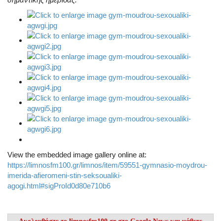
View the embedded image gallery online at:
https://limnosfm100.gr/limnos/item/59551-gymnasio-moydrou-
imerida-afieromeni-stin-seksoualiki-
agogi.html#sigProId0d80e710b6