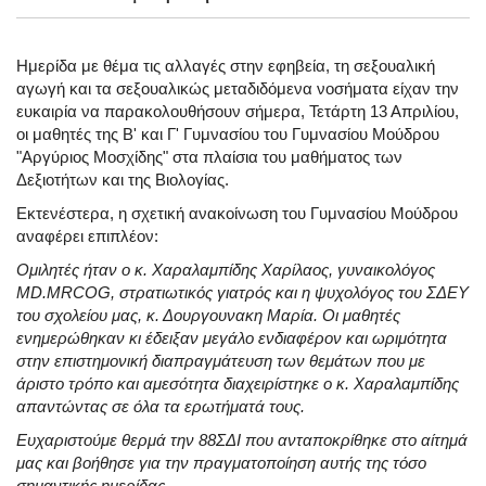
Ημερίδα με θέμα τις αλλαγές στην εφηβεία, τη σεξουαλική
αγωγή και τα σεξουαλικώς μεταδιδόμενα νοσήματα είχαν την
ευκαιρία να παρακολουθήσουν σήμερα, Τετάρτη 13 Απριλίου,
οι μαθητές της Β' και Γ' Γυμνασίου του Γυμνασίου Μούδρου
"Αργύριος Μοσχίδης" στα πλαίσια του μαθήματος των
Δεξιοτήτων και της Βιολογίας.
Εκτενέστερα, η σχετική ανακοίνωση του Γυμνασίου Μούδρου
αναφέρει επιπλέον:
Ομιλητές ήταν ο κ. Χαραλαμπίδης Χαρίλαος, γυναικολόγος
MD.MRCOG, στρατιωτικός γιατρός και η ψυχολόγος του ΣΔΕΥ
του σχολείου μας, κ. Δουργουνακη Μαρία. Οι μαθητές
ενημερώθηκαν κι έδειξαν μεγάλο ενδιαφέρον και ωριμότητα
στην επιστημονική διαπραγμάτευση των θεμάτων που με
άριστο τρόπο και αμεσότητα διαχειρίστηκε ο κ. Χαραλαμπίδης
απαντώντας σε όλα τα ερωτήματά τους.
Ευχαριστούμε θερμά την 88ΣΔΙ που ανταποκρίθηκε στο αίτημά
μας και βοήθησε για την πραγματοποίηση αυτής της τόσο
σημαντικής ημερίδας.