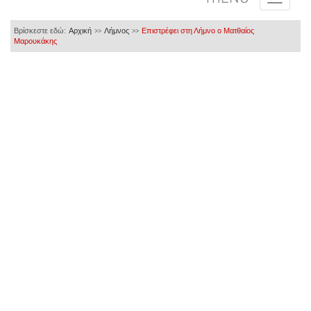
Βρίσκεστε εδώ:
Αρχική
Λήμνος
Επιστρέφει στη Λήμνο ο Ματθαίος
>>
>>
Μαρουκάκης