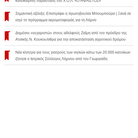
καλοκαιρινή παράσταση του Χ.Ο.Λ. «Ο ΗΦΑΙΣΤΟΣ»
Σημαντική εξέλιξη: Επιστρέφει η πρωτοβουλία Μπουμπούρα | Ξανά σε
ισχύ το πρόγραμμα αερομεταφοράς για τη Λήμνο
Δημόσιο «ευχαριστώ» στους αδελφούς Ζαΐμη από τον πρόεδρο της
Ατσικής Ν. Κουκουλίθρα για την αποκατάσταση αγροτικού δρόμου
Νέα κίνητρα για τους γιατρούς των νησιών κάτω των 20.000 κατοίκων
ζήτησε ο Ιατρικός Σύλλογος Λήμνου από τον Γεωργιάδη