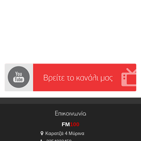
Επικοινωνία
FM
100
Καρατζά 4 Μύρινα