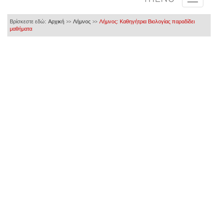
Βρίσκεστε εδώ:
Αρχική
Λήμνος
Λήμνος: Καθηγήτρια Βιολογίας παραδίδει
>>
>>
μαθήματα