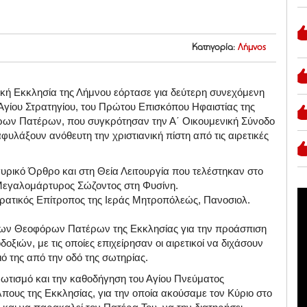
Κατηγορία:
Λήμνος
ική Εκκλησία της Λήμνου εόρτασε για δεύτερη συνεχόμενη
Αγίου Στρατηγίου, του Πρώτου Επισκόπου Ηφαιστίας της
όρων Πατέρων, που συγκρότησαν την Α΄ Οικουμενική Σύνοδο
αφυλάξουν ανόθευτη την χριστιανική πίστη από τις αιρετικές
υρικό Όρθρο και στη Θεία Λειτουργία που τελέστηκαν στο
 Μεγαλομάρτυρος Σώζοντος στη Φυσίνη.
ερατικός Επίτροπος της Ιεράς Μητροπόλεώς, Πανοσιολ.
των Θεοφόρων Πατέρων της Εκκλησίας για την προάσπιση
οξιών, με τις οποίες επιχείρησαν οι αιρετικοί να διχάσουν
ό της από την οδό της σωτηρίας.
ν φωτισμό και την καθοδήγηση του Αγίου Πνεύματος
πους της Εκκλησίας, για την οποία ακούσαμε τον Κύριο στο