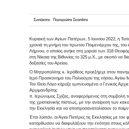
Συντάκτης: Παναγιώτης Σκαπέτης
Κυριακή των Αγίων Πατέρων, 5 Ιουνίου 2022, η Τοπ
χρονιά τη μνήμη του πρώτου Ποιμενάρχου της, του 
Λήμνου, ο οποίος ανήκε στη χορεία των 318 Θεοφ
στη Νίκαια της Βιθυνίας το 325 μ.Χ., με σκοπό να δι
δοξασίες του Αρείου.
Ο Μητροπολίτης κ. Ιερόθεος προεξήρχε στον πανηγ
Ιερό Προσκύνημα του Πολιούχου της νήσου, Αγίου
Τον Θείο Λόγο κήρυξε εμπνευσμένα ο Γενικός Αρχι
Αρχιμανδρίτης
π. Ιερώνυμος Σχίζας, αναφερόμενος στη συμβολή 
της χριστιανικής πίστεως, με την αναίρεση των κακοδ
την Εκκλησία και να αποπροσανατολίσουν το ποίμνι
Έτσι λοιπόν, οι Άγιοι Πατέρες τις Εκκλησίας με το
κατόρθωσαν να διαφυλάξουν την ενότητα στους κόλ