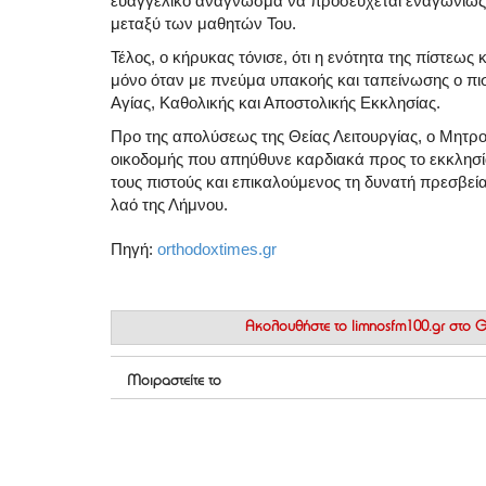
ευαγγελικό ανάγνωσμα να προσεύχεται εναγωνίως κ
μεταξύ των μαθητών Του.
Τέλος, ο κήρυκας τόνισε, ότι η ενότητα της πίστεως
μόνο όταν με πνεύμα υπακοής και ταπείνωσης ο πι
Αγίας, Καθολικής και Αποστολικής Εκκλησίας.
Προ της απολύσεως της Θείας Λειτουργίας, ο Μητρο
οικοδομής που απηύθυνε καρδιακά προς το εκκλησί
τους πιστούς και επικαλούμενος τη δυνατή πρεσβεία
λαό της Λήμνου.
Πηγή:
orthodoxtimes.gr
Ακολουθήστε το
limnosfm100.gr στο
Μοιραστείτε το