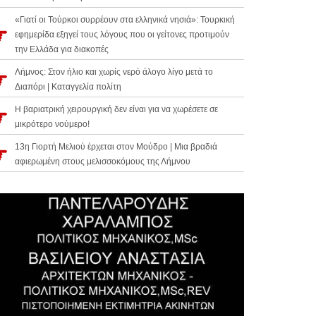
«Γιατί οι Τούρκοι συρρέουν στα ελληνικά νησιά»: Τουρκική
εφημερίδα εξηγεί τους λόγους που οι γείτονες προτιμούν
την Ελλάδα για διακοπές
Λήμνος: Στον ήλιο και χωρίς νερό άλογο λίγο μετά το
Διαπόρι | Καταγγελία πολίτη
Η βαριατρική χειρουργική δεν είναι για να χωρέσετε σε
μικρότερο νούμερο!
13η Γιορτή Μελιού έρχεται στον Μούδρο | Μια βραδιά
αφιερωμένη στους μελισσοκόμους της Λήμνου