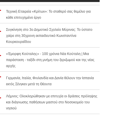
Τεχνική Εταιρεία «Κρίτων»: Το σταθερό σας θεμέλιο για
κάθε επιτυχημένο έργο
Συγκίνηση στο 3ο Δημοτικό Σχολείο Μύρινας: Το ύστατο
χαίρε στη 30χρονη εκπαιδευτικό Κωνσταντίνα
Κουρκουραΐδου
«Έμορφη Κούταλης» - 100 χρόνια Νέα Κούταλη | Μια
παράσταση - ταξίδι στη μνήμη του ξεριζωμού και της νέας
αρχής
Γερμανία, Ιταλία, Φινλανδία και Δανία θέλουν την Ισπανία
εκτός Σένγκεν μετά τη Θέουτα
Λήμνος: Ολοκληρώθηκαν με επιτυχία οι δράσεις πρόληψης
και διάγνωσης παθήσεων μαστού στο Νοσοκομείο του
νησιού