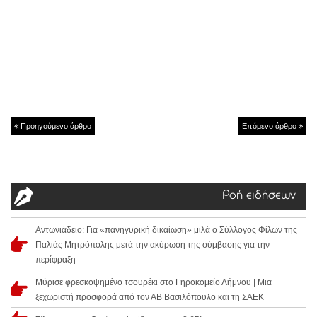
Προηγούμενο άρθρο
Επόμενο άρθρο
Ροή ειδήσεων
Αντωνιάδειο: Για «πανηγυρική δικαίωση» μιλά ο Σύλλογος Φίλων της
Παλιάς Μητρόπολης μετά την ακύρωση της σύμβασης για την
περίφραξη
Μύρισε φρεσκοψημένο τσουρέκι στο Γηροκομείο Λήμνου | Μια
ξεχωριστή προσφορά από τον ΑΒ Βασιλόπουλο και τη ΣΑΕΚ