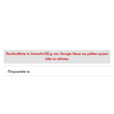
Ακολουθήστε το
limnosfm100.gr στο Google News
και μάθετε πρώτοι
όλες τις ειδήσεις.
Μοιραστείτε το