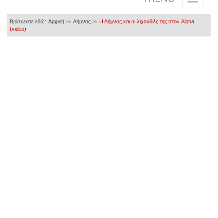
Βρίσκεστε εδώ:
Αρχική
Λήμνος
Η Λήμνος και οι λιχουδιές της στον Alpha
>>
>>
(video)