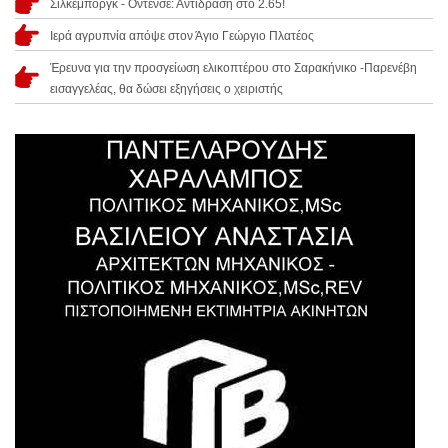
Σίλκεμποργκ - Οντένσε: Αντίδραση στο 2.65!
Ιερά αγρυπνία απόψε στον Άγιο Γεώργιο Πλατέος
Έρευνα για την προσγείωση ελικοπτέρου στο Σαρακήνικο -Παρενέβη
εισαγγελέας, θα δώσει εξηγήσεις ο χειριστής