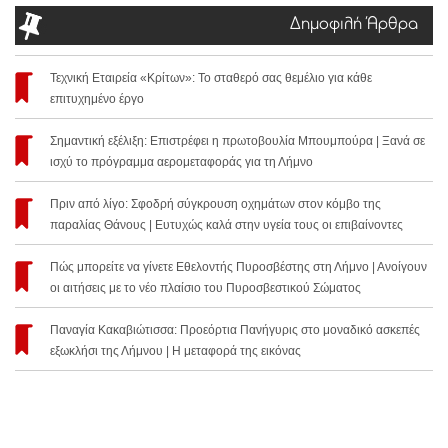
Δημοφιλή Άρθρα
Τεχνική Εταιρεία «Κρίτων»: Το σταθερό σας θεμέλιο για κάθε
επιτυχημένο έργο
Σημαντική εξέλιξη: Επιστρέφει η πρωτοβουλία Μπουμπούρα | Ξανά σε
ισχύ το πρόγραμμα αερομεταφοράς για τη Λήμνο
Πριν από λίγο: Σφοδρή σύγκρουση οχημάτων στον κόμβο της
παραλίας Θάνους | Ευτυχώς καλά στην υγεία τους οι επιβαίνοντες
Πώς μπορείτε να γίνετε Εθελοντής Πυροσβέστης στη Λήμνο | Ανοίγουν
οι αιτήσεις με το νέο πλαίσιο του Πυροσβεστικού Σώματος
Παναγία Κακαβιώτισσα: Προεόρτια Πανήγυρις στο μοναδικό ασκεπές
εξωκλήσι της Λήμνου | Η μεταφορά της εικόνας