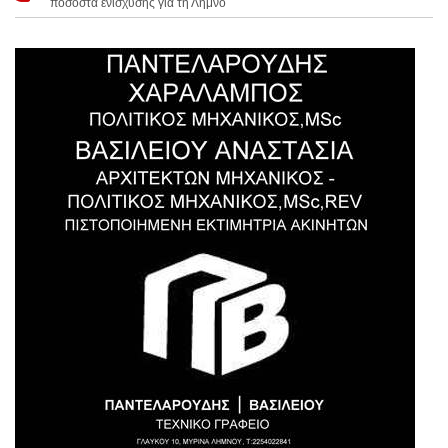
ποσοστά ενίσχυσης για τη Λήμνο