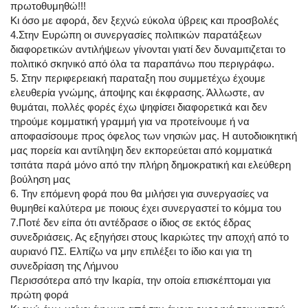
πρωτοθυμηθώ!!!
Κι όσο με αφορά, δεν ξεχνώ εύκολα ύβρεις και προσβολές
4.Στην Ευρώπη οι συνεργασίες πολιτικών παρατάξεων
διαφορετικών αντιλήψεων γίνονται γιατί δεν δυναμιτιζεται το
πολιτικό σκηνικό από όλα τα παραπάνω που περιγράφω.
5. Στην περιφερειακή παραταξη που συμμετέχω έχουμε
ελευθερία γνώμης, άποψης και έκφρασης. Άλλωστε, αν
θυμάται, πολλές φορές έχω ψηφίσει διαφορετικά και δεν
τηρούμε κομματική γραμμή για να προτείνουμε ή να
αποφασίσουμε προς όφελος των νησιών μας. Η αυτοδιοικητική
μας πορεία και αντίληψη δεν εκπορεύεται από κομματικά
τσιτάτα παρά μόνο από την πλήρη δημοκρατική και ελεύθερη
βούληση μας
6. Την επόμενη φορά που θα μιλήσει για συνεργασίες να
θυμηθεί καλύτερα με ποιους έχει συνεργαστεί το κόμμα του
7.Ποτέ δεν είπα ότι αντέδρασε ο ίδιος σε εκτός έδρας
συνεδριάσεις. Ας εξηγήσει στους Ικαριώτες την αποχή από το
αυριανό ΠΣ. Ελπίζω να μην επιλέξει το ίδιο και για τη
συνεδρίαση της Λήμνου
Περισσότερα από την Ικαρία, την οποία επισκέπτομαι για
πρώτη φορά