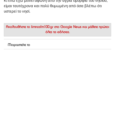
Κι ενώ έχω μείνει άφωνη από την άγρια ομορφιά του νησιού,
είμαι ταυτόχρονα και πολύ θυμωμένη από όσα βλέπω ότι
υστερεί το νησί.
Ακολουθήστε το
limnosfm100.gr στο Google News
και μάθετε πρώτοι
όλες τις ειδήσεις.
Μοιραστείτε το