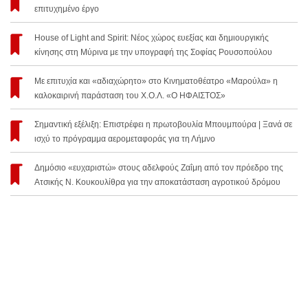
επιτυχημένο έργο
House of Light and Spirit: Νέος χώρος ευεξίας και δημιουργικής
κίνησης στη Μύρινα με την υπογραφή της Σοφίας Ρουσοπούλου
Με επιτυχία και «αδιαχώρητο» στο Κινηματοθέατρο «Μαρούλα» η
καλοκαιρινή παράσταση του Χ.Ο.Λ. «Ο ΗΦΑΙΣΤΟΣ»
Σημαντική εξέλιξη: Επιστρέφει η πρωτοβουλία Μπουμπούρα | Ξανά σε
ισχύ το πρόγραμμα αερομεταφοράς για τη Λήμνο
Δημόσιο «ευχαριστώ» στους αδελφούς Ζαΐμη από τον πρόεδρο της
Ατσικής Ν. Κουκουλίθρα για την αποκατάσταση αγροτικού δρόμου