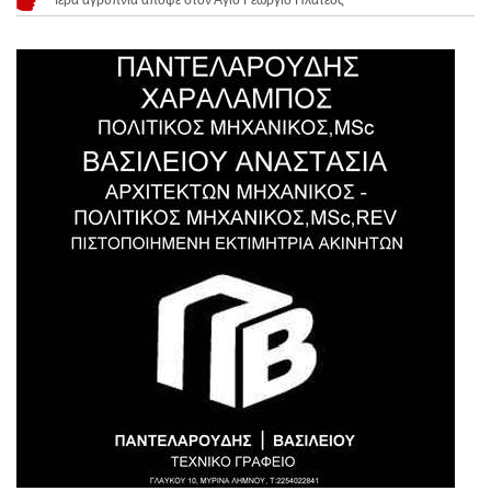
Ιερά αγρυπνία απόψε στον Άγιο Γεώργιο Πλατέος