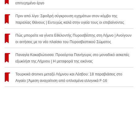
επιτυχημένο έργο
Πριν από λίγο: Σφοδρή σύγκρουση οχημάτων στον κόμβο της
παραλίας Θάνους | Ευτυχώς καλά στην υγεία τους οι επιβαίνοντες
Πώς μπορείτε να γίνετε Εθελοντής Πυροσβέστης στη Λήμνο | Ανοίγουν
οι αιτήσεις με το νέο πλαίσιο του Πυροσβεστικού Σώματος
Παναγία Κακαβιώτισσα: Προεόρτια Πανήγυρις στο μοναδικό ασκεπές
εξωκλήσι της Λήμνου | Η μεταφορά της εικόνας
Τουρκικά drones μεταξύ Λήμνου και Λέσβου: 18 παραβιάσεις στο
Αιγαίο | Άμεση αναχαίτιση από οπλισμένα ελληνικά F-16