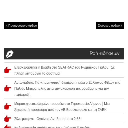
Προηγούμενο άρθρο
Επόμενο άρθρο
Ροή ειδήσεων
Επισκευάστηκε η βλάβη στο SEATRAC του Ρωμαίικου Γιαλου | Σε
πλήρη λειτουργία το σύστημα
Αντωνιάδειο: Για «πανηγυρική δικαίωση» μιλά ο Σύλλογος Φίλων της
Παλιάς Μητρόπολης μετά την ακύρωση της σύμβασης για την
περίφραξη
Μύρισε φρεσκοψημένο τσουρέκι στο Γηροκομείο Λήμνου | Μια
ξεχωριστή προσφορά από τον ΑΒ Βασιλόπουλο και τη ΣΑΕΚ
Σίλκεμποργκ - Οντένσε: Αντίδραση στο 2.65!