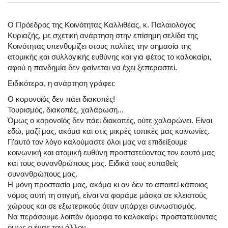
Ο Πρόεδρος της Κοινότητας Καλλιθέας, κ. Παλαιολόγος
Κυριαζής, με σχετική ανάρτηση στην επίσημη σελίδα της
Κοινότητας υπενθυμίζει στους πολίτες την σημασία της
ατομικής και συλλογικής ευθύνης και για φέτος το καλοκαίρι,
αφού η πανδημία δεν φαίνεται να έχει ξεπεραστεί.
Ειδικότερα, η ανάρτηση γράφει:
Ο κορονοϊός δεν πάει διακοπές!
Τουρισμός, διακοπές, χαλάρωση...
Όμως ο κορονοϊός δεν πάει διακοπές, ούτε χαλαρώνει. Είναι
εδώ, μαζί μας, ακόμα και στις μικρές τοπικές μας κοινωνίες.
Γι'αυτό τον λόγο καλούμαστε όλοι μας να επιδείξουμε
κοινωνική και ατομική ευθύνη προστατεύοντας τον εαυτό μας
και τους συνανθρώπους μας. Ειδικά τους ευπαθείς
συνανθρώπους μας.
Η μόνη προστασία μας, ακόμα κι αν δεν το απαιτεί κάποιος
νόμος αυτή τη στιγμή, είναι να φοράμε μάσκα σε κλειστούς
χώρους και σε εξωτερικούς όταν υπάρχει συνωστισμός.
Να περάσουμε λοιπόν όμορφα το καλοκαίρι, προστατεύοντας
όμως ο ένας τον άλλον.