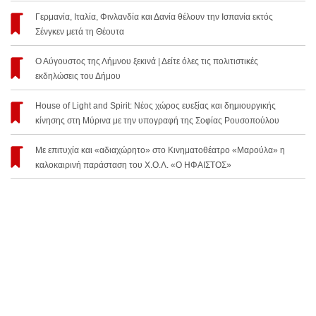
Γερμανία, Ιταλία, Φινλανδία και Δανία θέλουν την Ισπανία εκτός
Σένγκεν μετά τη Θέουτα
Ο Αύγουστος της Λήμνου ξεκινά | Δείτε όλες τις πολιτιστικές
εκδηλώσεις του Δήμου
House of Light and Spirit: Νέος χώρος ευεξίας και δημιουργικής
κίνησης στη Μύρινα με την υπογραφή της Σοφίας Ρουσοπούλου
Με επιτυχία και «αδιαχώρητο» στο Κινηματοθέατρο «Μαρούλα» η
καλοκαιρινή παράσταση του Χ.Ο.Λ. «Ο ΗΦΑΙΣΤΟΣ»