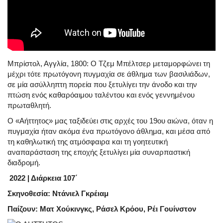
Μπρίστολ, Αγγλία, 1800: Ο Τζεμ Μπέλτσερ μεταμορφώνει τη
μέχρι τότε πρωτόγονη πυγμαχία σε άθλημα των βασιλιάδων,
σε μία ασύλληπτη πορεία που ξετυλίγει την άνοδο και την
πτώση ενός καθαρόαιμου ταλέντου και ενός γεννημένου
πρωταθλητή.
Ο «Αήττητος» μας ταξιδεύει στις αρχές του 19ου αιώνα, όταν η
πυγμαχία ήταν ακόμα ένα πρωτόγονο άθλημα, και μέσα από
τη καθηλωτική της ατμόσφαιρα και τη γοητευτική
αναπαράσταση της εποχής ξετυλίγει μία συναρπαστική
διαδρομή.
2022 |
Διάρκεια
107
΄
Σκηνοθεσία
:
Ντάνιελ
Γκρέιαμ
Παίζουν: Ματ Χούκινγκς, Ράσελ Κρόου, Ρέι Γουίνστον