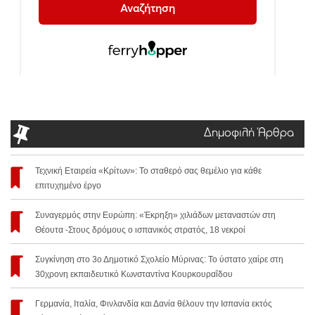
Δημοφιλή Άρθρα
Τεχνική Εταιρεία «Κρίτων»: Το σταθερό σας θεμέλιο για κάθε
επιτυχημένο έργο
Συναγερμός στην Ευρώπη: «Έκρηξη» χιλιάδων μεταναστών στη
Θέουτα -Στους δρόμους ο ισπανικός στρατός, 18 νεκροί
Συγκίνηση στο 3ο Δημοτικό Σχολείο Μύρινας: Το ύστατο χαίρε στη
30χρονη εκπαιδευτικό Κωνσταντίνα Κουρκουραΐδου
Γερμανία, Ιταλία, Φινλανδία και Δανία θέλουν την Ισπανία εκτός