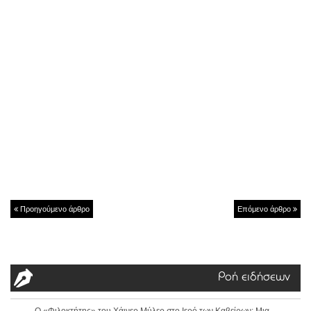
Προηγούμενο άρθρο
Επόμενο άρθρο
Ροή ειδήσεων
Ο «Φιλοκτήτης» του Χάινερ Μύλερ στο Ιερό των Καβείρων: Μια