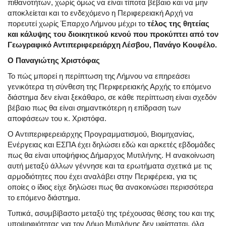
πιθανοτήτων, χωρίς όμως να είναι τίποτα βέβαιο και να μην
αποκλείεται και το ενδεχόμενο η Περιφερειακή Αρχή να
πορευτεί χωρίς Έπαρχο Λήμνου μέχρι το
τέλος της θητείας
και κάλυψης του διοικητικού κενού που προκύπτει από τον
Γεωγραφικό Αντιπεριφερειάρχη Λέσβου, Πανάγο Κουφέλο.
Ο Παναγιώτης Χριστόφας
Το πώς μπορεί η περίπτωση της Λήμνου να επηρεάσει
γενικότερα τη σύνθεση της Περιφερειακής Αρχής το επόμενο
διάστημα δεν είναι ξεκάθαρο, σε κάθε περίπτωση είναι σχεδόν
βέβαιο πως θα είναι σημαντικότερη η επίδραση των
αποφάσεων του κ. Χριστόφα.
Ο Αντιπεριφερειάρχης Προγραμματισμού, Βιομηχανίας,
Ενέργειας και ΕΣΠΑ έχει δηλώσει εδώ και αρκετές εβδομάδες
πως θα είναι υποψήφιος Δήμαρχος Μυτιλήνης. Η ανακοίνωση
αυτή μεταξύ άλλων γέννησε και τα ερωτήματα σχετικά με τις
αρμοδιότητες που έχει αναλάβει στην Περιφέρεια, για τις
οποίες ο ίδιος είχε δηλώσει πως θα ανακοινώσει περισσότερα
το επόμενο διάστημα.
Τυπικά, ασυμβίβαστο μεταξύ της τρέχουσας θέσης του και της
υποψηφιότητας για τον Δήμο Μυτιλήνης δεν υφίσταται, όλα