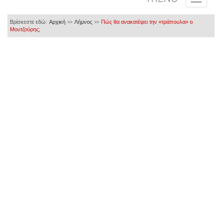
Βρίσκεστε εδώ:
Αρχική
Λήμνος
Πώς θα ανακατέψει την «τράπουλα» ο
>>
>>
Μουτζούρης;