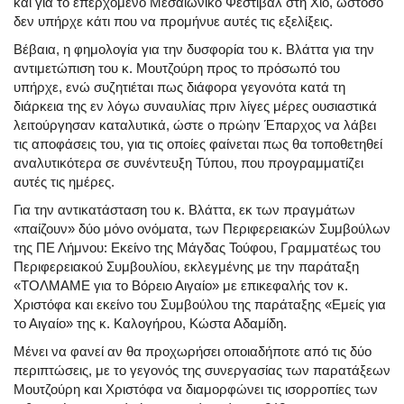
και για το επερχόμενο Μεσαιωνικό Φεστιβάλ στη Χίο, ωστόσο
δεν υπήρχε κάτι που να προμήνυε αυτές τις εξελίξεις.
Βέβαια, η φημολογία για την δυσφορία του κ. Βλάττα για την
αντιμετώπιση του κ. Μουτζούρη προς το πρόσωπό του
υπήρχε, ενώ συζητιέται πως διάφορα γεγονότα κατά τη
διάρκεια της εν λόγω συναυλίας πριν λίγες μέρες ουσιαστικά
λειτούργησαν καταλυτικά, ώστε ο πρώην Έπαρχος να λάβει
τις αποφάσεις του, για τις οποίες φαίνεται πως θα τοποθετηθεί
αναλυτικότερα σε συνέντευξη Τύπου, που προγραμματίζει
αυτές τις ημέρες.
Για την αντικατάσταση του κ. Βλάττα, εκ των πραγμάτων
«παίζουν» δύο μόνο ονόματα, των Περιφερειακών Συμβούλων
της ΠΕ Λήμνου: Εκείνο της Μάγδας Τούφου, Γραμματέως του
Περιφερειακού Συμβουλίου, εκλεγμένης με την παράταξη
«ΤΟΛΜΑΜΕ για το Βόρειο Αιγαίο» με επικεφαλής τον κ.
Χριστόφα και εκείνο του Συμβούλου της παράταξης «Εμείς για
το Αιγαίο» της κ. Καλογήρου, Κώστα Αδαμίδη.
Μένει να φανεί αν θα προχωρήσει οποιαδήποτε από τις δύο
περιπτώσεις, με το γεγονός της συνεργασίας των παρατάξεων
Μουτζούρη και Χριστόφα να διαμορφώνει τις ισορροπίες των