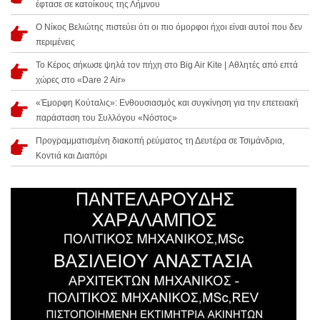
έφτασε σε κατοίκους της Λήμνου
Ο Νίκος Βελιώτης πιστεύει ότι οι πιο όμορφοι ήχοι είναι αυτοί που δεν
περιμένεις
Το Κέρος σήκωσε ψηλά τον πήχη στο Big Air Kite | Αθλητές από επτά
χώρες στο «Dare 2 Air»
«Έμορφη Κούταλις»: Ενθουσιασμός και συγκίνηση για την επετειακή
παράσταση του Συλλόγου «Νόστος»
Προγραμματισμένη διακοπή ρεύματος τη Δευτέρα σε Τσιμάνδρια,
Κοντιά και Διαπόρι