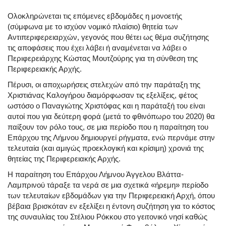
Ολοκληρώνεται τις επόμενες εβδομάδες η μονοετής
(σύμφωνα με το ισχύον νομικό πλαίσιο) θητεία των
Αντιπεριφερειαρχών, γεγονός που θέτει ως θέμα συζήτησης
τις αποφάσεις που έχει λάβει ή αναμένεται να λάβει ο
Περιφερειάρχης Κώστας Μουτζούρης για τη σύνθεση της
Περιφερειακής Αρχής.
Πέρυσι, οι αποχωρήσεις στελεχών από την παράταξη της
Χριστιάνας Καλογήρου διαμόρφωσαν τις εξελίξεις, φέτος
ωστόσο ο Παναγιώτης Χριστόφας και η παράταξή του είναι
αυτοί που για δεύτερη φορά (μετά το φθινόπωρο του 2020) θα
παίξουν τον ρόλο τους, σε μια περίοδο που η παραίτηση του
Επάρχου της Λήμνου δημιουργεί ρήγματα, ενώ περνάμε στην
τελευταία (και αμιγώς προεκλογική και κρίσιμη) χρονιά της
θητείας της Περιφερειακής Αρχής.
Η παραίτηση του Επάρχου Λήμνου Άγγελου Βλάττα-
Λαμπρινού τάραξε τα νερά σε μια σχετικά «ήρεμη» περίοδο
των τελευταίων εβδομάδων για την Περιφερειακή Αρχή, όπου
βέβαια βρισκόταν εν εξελίξει η έντονη συζήτηση για το κόστος
της συναυλίας του Στέλιου Ρόκκου στο γειτονικό νησί καθώς