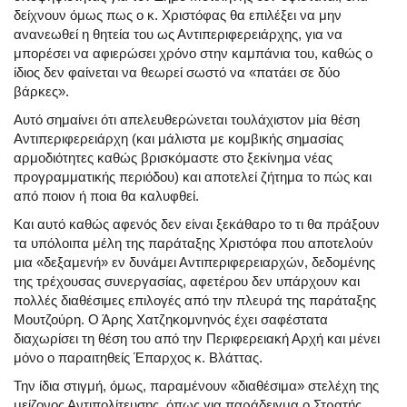
δείχνουν όμως πως ο κ. Χριστόφας θα επιλέξει να μην
ανανεωθεί η θητεία του ως Αντιπεριφερειάρχης, για να
μπορέσει να αφιερώσει χρόνο στην καμπάνια του, καθώς ο
ίδιος δεν φαίνεται να θεωρεί σωστό να «πατάει σε δύο
βάρκες».
Αυτό σημαίνει ότι απελευθερώνεται τουλάχιστον μία θέση
Αντιπεριφερειάρχη (και μάλιστα με κομβικής σημασίας
αρμοδιότητες καθώς βρισκόμαστε στο ξεκίνημα νέας
προγραμματικής περιόδου) και αποτελεί ζήτημα το πώς και
από ποιον ή ποια θα καλυφθεί.
Και αυτό καθώς αφενός δεν είναι ξεκάθαρο το τι θα πράξουν
τα υπόλοιπα μέλη της παράταξης Χριστόφα που αποτελούν
μια «δεξαμενή» εν δυνάμει Αντιπεριφερειαρχών, δεδομένης
της τρέχουσας συνεργασίας, αφετέρου δεν υπάρχουν και
πολλές διαθέσιμες επιλογές από την πλευρά της παράταξης
Μουτζούρη. Ο Άρης Χατζηκομνηνός έχει σαφέστατα
διαχωρίσει τη θέση του από την Περιφερειακή Αρχή και μένει
μόνο ο παραιτηθείς Έπαρχος κ. Βλάττας.
Την ίδια στιγμή, όμως, παραμένουν «διαθέσιμα» στελέχη της
μείζονος Αντιπολίτευσης, όπως για παράδειγμα ο Στρατής