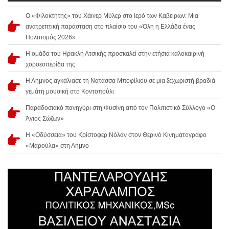
Ο «Φιλοκτήτης» του Χάινερ Μύλερ στο Ιερό των Καβείρων: Μια
ανατρεπτική παράσταση στο πλαίσιο του «Όλη η Ελλάδα ένας
Πολιτισμός 2026»
Η ομάδα του Ηρακλή Ατσικής προσκαλεί στην ετήσια καλοκαιρινή
χοροεσπερίδα της
Η Λήμνος αγκάλιασε τη Νατάσσα Μποφίλιου σε μια ξεχωριστή βραδιά
γεμάτη μουσική στο Κοντοπούλι
Παραδοσιακό πανηγύρι στη Φυσίνη από τον Πολιτιστικό Σύλλογο «Ο
Άγιος Σώζων»
Η «Οδύσσεια» του Κρίστοφερ Νόλαν στον Θερινό Κινηματογράφο
«Μαρούλα» στη Λήμνο