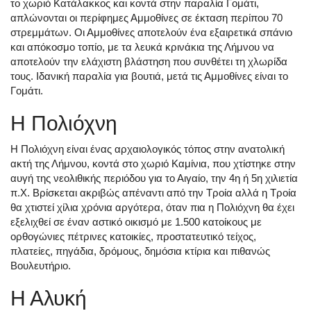
το χωριό Κατάλακκος και κοντά στην παραλία Γομάτι,
απλώνονται οι περίφημες Αμμοθίνες σε έκταση περίπου 70
στρεμμάτων. Οι Αμμοθίνες αποτελούν ένα εξαιρετικά σπάνιο
και απόκοσμο τοπίο, με τα λευκά κρινάκια της Λήμνου να
αποτελούν την ελάχιστη βλάστηση που συνθέτει τη χλωρίδα
τους. Ιδανική παραλία για βουτιά, μετά τις Αμμοθίνες είναι το
Γομάτι.
Η Πολιόχνη
Η Πολιόχνη είναι ένας αρχαιολογικός τόπος στην ανατολική
ακτή της Λήμνου, κοντά στο χωριό Καμίνια, που χτίστηκε στην
αυγή της νεολιθικής περιόδου για το Αιγαίο, την 4η ή 5η χιλιετία
π.Χ. Βρίσκεται ακριβώς απέναντι από την Τροία αλλά η Τροία
θα χτιστεί χίλια χρόνια αργότερα, όταν πια η Πολιόχνη θα έχει
εξελιχθεί σε έναν αστικό οικισμό με 1.500 κατοίκους με
ορθογώνιες πέτρινες κατοικίες, προστατευτικό τείχος,
πλατείες, πηγάδια, δρόμους, δημόσια κτίρια και πιθανώς
Βουλευτήριο.
Η Αλυκή