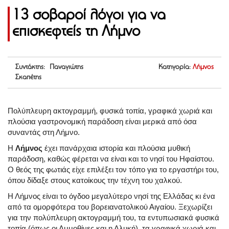
13 σοβαροί λόγοι για να
επισκεφτείς τη Λήμνο
Συντάκτης: Παναγιώτης
Κατηγορία:
Λήμνος
Σκαπέτης
Πολύπλευρη ακτογραμμή, φυσικά τοπία, γραφικά χωριά και
πλούσια γαστρονομική παράδοση είναι μερικά από όσα
συναντάς στη Λήμνο.
Η
Λήμνος
έχει πανάρχαια ιστορία και πλούσια μυθική
παράδοση, καθώς φέρεται να είναι και το νησί του Ηφαίστου.
Ο θεός της φωτιάς είχε επιλέξει τον τόπο για το εργαστήρι του,
όπου δίδαξε στους κατοίκους την τέχνη του χαλκού.
Η Λήμνος είναι το όγδοο μεγαλύτερο νησί της Ελλάδας κι ένα
από τα ομορφότερα του βορειανατολικού Αιγαίου. Ξεχωρίζει
για την πολύπλευρη ακτογραμμή του, τα εντυπωσιακά φυσικά
τοπία (όπως οι Αμμοθίνες και η Αλυκή), τα γραφικά χωριά και