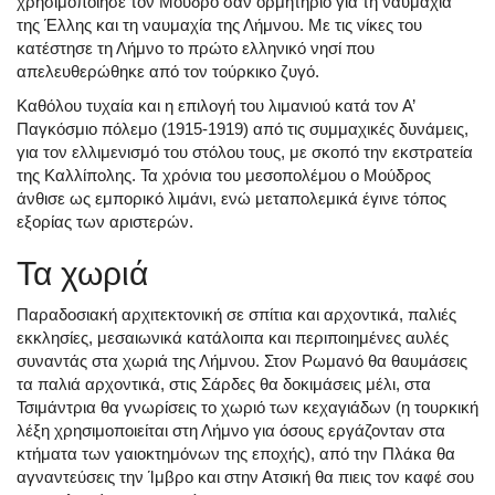
χρησιμοποίησε τον Μούδρο σαν ορμητήριο για τη ναυμαχία
της Έλλης και τη ναυμαχία της Λήμνου. Με τις νίκες του
κατέστησε τη Λήμνο το πρώτο ελληνικό νησί που
απελευθερώθηκε από τον τούρκικο ζυγό.
Καθόλου τυχαία και η επιλογή του λιμανιού κατά τον Α’
Παγκόσμιο πόλεμο (1915-1919) από τις συμμαχικές δυνάμεις,
για τον ελλιμενισμό του στόλου τους, με σκοπό την εκστρατεία
της Καλλίπολης. Τα χρόνια του μεσοπολέμου ο Μούδρος
άνθισε ως εμπορικό λιμάνι, ενώ μεταπολεμικά έγινε τόπος
εξορίας των αριστερών.
Τα χωριά
Παραδοσιακή αρχιτεκτονική σε σπίτια και αρχοντικά, παλιές
εκκλησίες, μεσαιωνικά κατάλοιπα και περιποιημένες αυλές
συναντάς στα χωριά της Λήμνου. Στον Ρωμανό θα θαυμάσεις
τα παλιά αρχοντικά, στις Σάρδες θα δοκιμάσεις μέλι, στα
Τσιμάντρια θα γνωρίσεις το χωριό των κεχαγιάδων (η τουρκική
λέξη χρησιμοποιείται στη Λήμνο για όσους εργάζονταν στα
κτήματα των γαιοκτημόνων της εποχής), από την Πλάκα θα
αγναντεύσεις την Ίμβρο και στην Ατσική θα πιεις τον καφέ σου