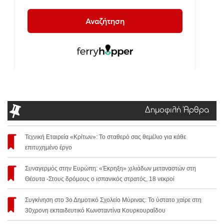
Δημοφιλή Άρθρα
Τεχνική Εταιρεία «Κρίτων»: Το σταθερό σας θεμέλιο για κάθε
επιτυχημένο έργο
Συναγερμός στην Ευρώπη: «Έκρηξη» χιλιάδων μεταναστών στη
Θέουτα -Στους δρόμους ο ισπανικός στρατός, 18 νεκροί
Συγκίνηση στο 3ο Δημοτικό Σχολείο Μύρινας: Το ύστατο χαίρε στη
30χρονη εκπαιδευτικό Κωνσταντίνα Κουρκουραΐδου