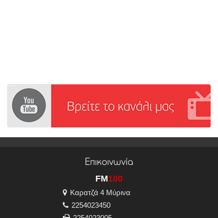
Επικοινωνία
FM
100
Καρατζά 4 Μύρινα
2254023450
2254023005