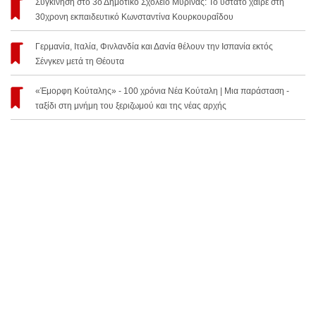
Συγκίνηση στο 3ο Δημοτικό Σχολείο Μύρινας: Το ύστατο χαίρε στη
30χρονη εκπαιδευτικό Κωνσταντίνα Κουρκουραΐδου
Γερμανία, Ιταλία, Φινλανδία και Δανία θέλουν την Ισπανία εκτός
Σένγκεν μετά τη Θέουτα
«Έμορφη Κούταλης» - 100 χρόνια Νέα Κούταλη | Μια παράσταση -
ταξίδι στη μνήμη του ξεριζωμού και της νέας αρχής