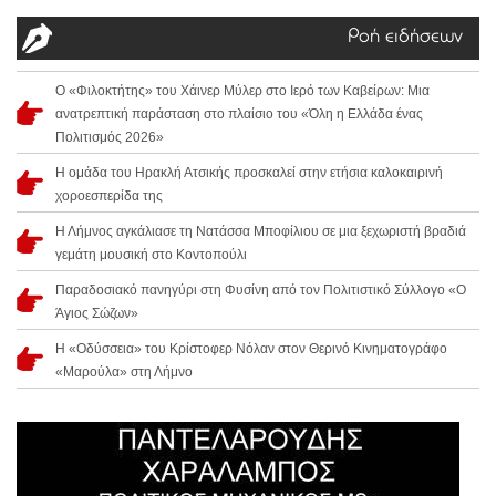
Ροή ειδήσεων
Ο «Φιλοκτήτης» του Χάινερ Μύλερ στο Ιερό των Καβείρων: Μια
ανατρεπτική παράσταση στο πλαίσιο του «Όλη η Ελλάδα ένας
Πολιτισμός 2026»
Η ομάδα του Ηρακλή Ατσικής προσκαλεί στην ετήσια καλοκαιρινή
χοροεσπερίδα της
Η Λήμνος αγκάλιασε τη Νατάσσα Μποφίλιου σε μια ξεχωριστή βραδιά
γεμάτη μουσική στο Κοντοπούλι
Παραδοσιακό πανηγύρι στη Φυσίνη από τον Πολιτιστικό Σύλλογο «Ο
Άγιος Σώζων»
Η «Οδύσσεια» του Κρίστοφερ Νόλαν στον Θερινό Κινηματογράφο
«Μαρούλα» στη Λήμνο