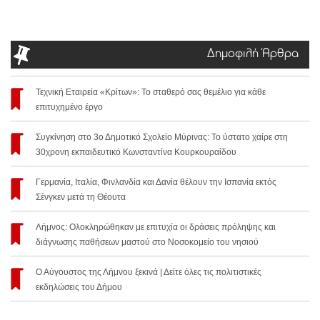
Δημοφιλή Άρθρα
Τεχνική Εταιρεία «Κρίτων»: Το σταθερό σας θεμέλιο για κάθε
επιτυχημένο έργο
Συγκίνηση στο 3ο Δημοτικό Σχολείο Μύρινας: Το ύστατο χαίρε στη
30χρονη εκπαιδευτικό Κωνσταντίνα Κουρκουραΐδου
Γερμανία, Ιταλία, Φινλανδία και Δανία θέλουν την Ισπανία εκτός
Σένγκεν μετά τη Θέουτα
Λήμνος: Ολοκληρώθηκαν με επιτυχία οι δράσεις πρόληψης και
διάγνωσης παθήσεων μαστού στο Νοσοκομείο του νησιού
Ο Αύγουστος της Λήμνου ξεκινά | Δείτε όλες τις πολιτιστικές
εκδηλώσεις του Δήμου