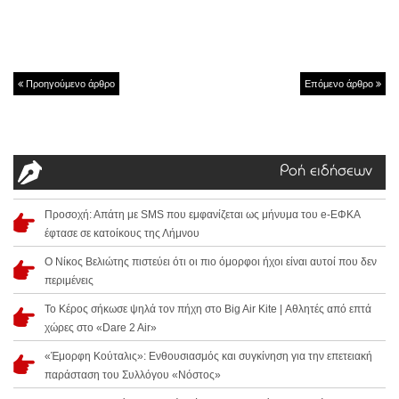
Προηγούμενο άρθρο
Επόμενο άρθρο
Ροή ειδήσεων
Προσοχή: Απάτη με SMS που εμφανίζεται ως μήνυμα του e-ΕΦΚΑ
έφτασε σε κατοίκους της Λήμνου
Ο Νίκος Βελιώτης πιστεύει ότι οι πιο όμορφοι ήχοι είναι αυτοί που δεν
περιμένεις
Το Κέρος σήκωσε ψηλά τον πήχη στο Big Air Kite | Αθλητές από επτά
χώρες στο «Dare 2 Air»
«Έμορφη Κούταλις»: Ενθουσιασμός και συγκίνηση για την επετειακή
παράσταση του Συλλόγου «Νόστος»