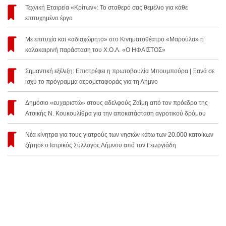
Τεχνική Εταιρεία «Κρίτων»: Το σταθερό σας θεμέλιο για κάθε
επιτυχημένο έργο
Με επιτυχία και «αδιαχώρητο» στο Κινηματοθέατρο «Μαρούλα» η
καλοκαιρινή παράσταση του Χ.Ο.Λ. «Ο ΗΦΑΙΣΤΟΣ»
Σημαντική εξέλιξη: Επιστρέφει η πρωτοβουλία Μπουμπούρα | Ξανά σε
ισχύ το πρόγραμμα αερομεταφοράς για τη Λήμνο
Δημόσιο «ευχαριστώ» στους αδελφούς Ζαΐμη από τον πρόεδρο της
Ατσικής Ν. Κουκουλίθρα για την αποκατάσταση αγροτικού δρόμου
Νέα κίνητρα για τους γιατρούς των νησιών κάτω των 20.000 κατοίκων
ζήτησε ο Ιατρικός Σύλλογος Λήμνου από τον Γεωργιάδη