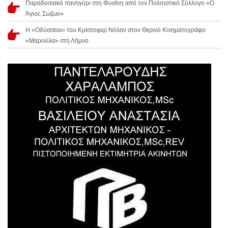
Παραδοσιακό πανηγύρι στη Φυσίνη από τον Πολιτιστικό Σύλλογο «Ο
Άγιος Σώζων»
Η «Οδύσσεια» του Κρίστοφερ Νόλαν στον Θερινό Κινηματογράφο
«Μαρούλα» στη Λήμνο