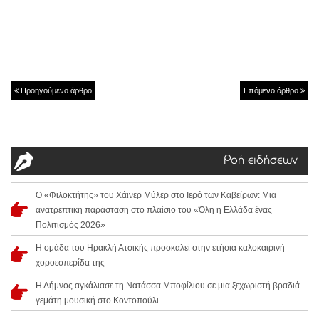
Προηγούμενο άρθρο
Επόμενο άρθρο
Ροή ειδήσεων
Ο «Φιλοκτήτης» του Χάινερ Μύλερ στο Ιερό των Καβείρων: Μια
ανατρεπτική παράσταση στο πλαίσιο του «Όλη η Ελλάδα ένας
Πολιτισμός 2026»
Η ομάδα του Ηρακλή Ατσικής προσκαλεί στην ετήσια καλοκαιρινή
χοροεσπερίδα της
Η Λήμνος αγκάλιασε τη Νατάσσα Μποφίλιου σε μια ξεχωριστή βραδιά
γεμάτη μουσική στο Κοντοπούλι