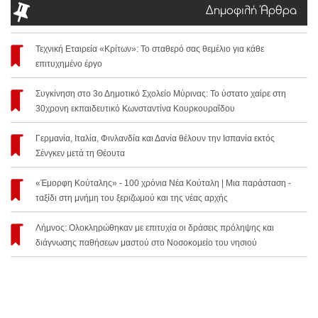
Δημοφιλή Άρθρα
Τεχνική Εταιρεία «Κρίτων»: Το σταθερό σας θεμέλιο για κάθε
επιτυχημένο έργο
Συγκίνηση στο 3ο Δημοτικό Σχολείο Μύρινας: Το ύστατο χαίρε στη
30χρονη εκπαιδευτικό Κωνσταντίνα Κουρκουραΐδου
Γερμανία, Ιταλία, Φινλανδία και Δανία θέλουν την Ισπανία εκτός
Σένγκεν μετά τη Θέουτα
«Έμορφη Κούταλης» - 100 χρόνια Νέα Κούταλη | Μια παράσταση -
ταξίδι στη μνήμη του ξεριζωμού και της νέας αρχής
Λήμνος: Ολοκληρώθηκαν με επιτυχία οι δράσεις πρόληψης και
διάγνωσης παθήσεων μαστού στο Νοσοκομείο του νησιού