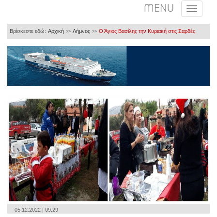
MENU
Βρίσκεστε εδώ:
Αρχική
Λήμνος
Ο Άγιος Βασίλης την Κυριακή στις Σαρδές
>>
>>
05.12.2022 | 09:29