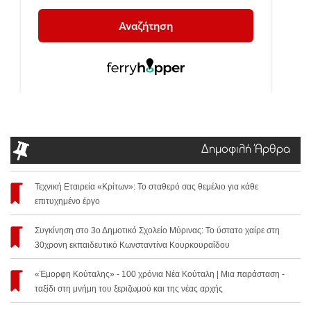
Δημοφιλή Άρθρα
Τεχνική Εταιρεία «Κρίτων»: Το σταθερό σας θεμέλιο για κάθε
επιτυχημένο έργο
Συγκίνηση στο 3ο Δημοτικό Σχολείο Μύρινας: Το ύστατο χαίρε στη
30χρονη εκπαιδευτικό Κωνσταντίνα Κουρκουραΐδου
«Έμορφη Κούταλης» - 100 χρόνια Νέα Κούταλη | Μια παράσταση -
ταξίδι στη μνήμη του ξεριζωμού και της νέας αρχής