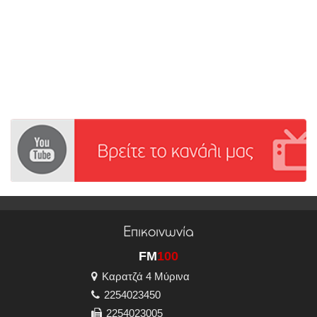
Επικοινωνία
FM
100
Καρατζά 4 Μύρινα
2254023450
2254023005