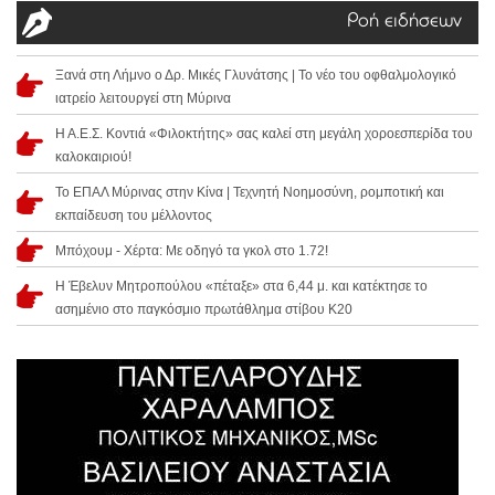
Ροή ειδήσεων
Ξανά στη Λήμνο ο Δρ. Μικές Γλυνάτσης | Το νέο του οφθαλμολογικό
ιατρείο λειτουργεί στη Μύρινα
Η Α.Ε.Σ. Κοντιά «Φιλοκτήτης» σας καλεί στη μεγάλη χοροεσπερίδα του
καλοκαιριού!
Το ΕΠΑΛ Μύρινας στην Κίνα | Τεχνητή Νοημοσύνη, ρομποτική και
εκπαίδευση του μέλλοντος
Μπόχουμ - Χέρτα: Με οδηγό τα γκολ στο 1.72!
Η Έβελυν Μητροπούλου «πέταξε» στα 6,44 μ. και κατέκτησε το
ασημένιο στο παγκόσμιο πρωτάθλημα στίβου Κ20