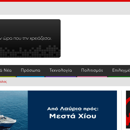
ά Νέα
Πρόσωπα
Τεχνολογία
Πολιτισμός
Επιλεγμ
ίολος