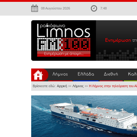
08 Αυγούστου 2026
7:48
Λήμνος
Ελλάδα
Διεθνή
Καλ
Βρίσκεστε εδώ:
Αρχική
Λήμνος
Η Λήμνος στην τηλεόραση του Α
>>
>>