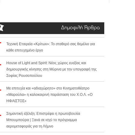
Δημοφιλή Άρθρα
Τεχνική Εταιρεία «Κρίτων»: Το σταθερό σας θεμέλιο για
κάθε επιτυχημένο έργο
House of Light and Spirit: Νέος χώρος ευεξίας και
δημιουργικής κίνησης στη Μύρινα με την υπογραφή της
Σοφίας Ρουσοπούλου
Με επιτυχία και «αδιαχώρητο» στο Κινηματοθέατρο
«Μαρούλα» η καλοκαιρινή παράσταση του Χ.Ο.Λ. «Ο
ΗΦΑΙΣΤΟΣ»
Σημαντική εξέλιξη: Επιστρέφει η πρωτοβουλία
Μπουμπούρα | Ξανά σε ισχύ το πρόγραμμα
αερομεταφοράς για τη Λήμνο