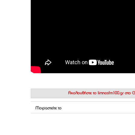
Ακολουθήστε το
limnosfm100.gr στο
Μοιραστείτε το