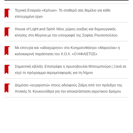
Τεχνική Εταιρεία «Κρίτων»: Το σταθερό σας θεμέλιο για κάθε
επιτυχημένο έργο
House of Light and Spirit: Νέος χώρος ευεξίας και δημιουργικής
κίνησης στη Μύρινα με την υπογραφή της Σοφίας Ρουσοπούλου
Με επιτυχία και «αδιαχώρητο» στο Κινηματοθέατρο «Μαρούλα» η
καλοκαιρινή παράσταση του Χ.Ο.Λ. «Ο ΗΦΑΙΣΤΟΣ»
Σημαντική εξέλιξη: Επιστρέφει η πρωτοβουλία Μπουμπούρα | Ξανά σε
ισχύ το πρόγραμμα αερομεταφοράς για τη Λήμνο
Δημόσιο «ευχαριστώ» στους αδελφούς Ζαΐμη από τον πρόεδρο της
Ατσικής Ν. Κουκουλίθρα για την αποκατάσταση αγροτικού δρόμου