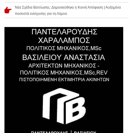
Νέα Σχέδια Βελτίωσης: Δημοσιεύθηκε η Κοινή Απόφαση | Αυξημένα
ποσοστά ενίσχυσης για τη Λήμνο