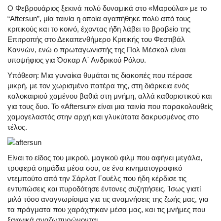
Ο Φεβρουάριος ξεκινά πολύ δυναμικά στο «Μαρούλα» με το
“Aftersun”, μία ταινία η οποία αγαπήθηκε πολύ από τους
κριτικούς και το κοινό, έχοντας ήδη λάβει το βραβείο της
Επιτροπής στο Δεκαπενθήμερο Κριτικής του Φεστιβάλ
Καννών, ενώ ο πρωταγωνιστής της Πολ Μέσκαλ είναι
υποψήφιος για Όσκαρ Α΄ Ανδρικού Ρόλου.
Υπόθεση: Μια γυναίκα θυμάται τις διακοπές που πέρασε
μικρή, με τον χωρισμένο πατέρα της, στη διάρκεια ενός
καλοκαιριού χαμένου βαθιά στη μνήμη, αλλά καθοριστικού και
για τους δυο. Το «Aftersun» είναι μια ταινία που παρακολουθείς
χαμογελαστός στην αρχή και γλυκύτατα δακρυσμένος στο
τέλος.
Είναι το είδος του μικρού, μαγικού φιλμ που αφήνει μεγάλα,
τρυφερά σημάδια μέσα σου, σε ένα κινηματογραφικό
ντεμπούτο από την Σάρλοτ Γουέλς που ήδη κέρδισε τις
εντυπώσεις και πυροδότησε έντονες συζητήσεις. Ίσως γιατί
μιλά τόσο αναγνωρίσιμα για τις αναμνήσεις της ζωής μας, για
τα πράγματα που χαράχτηκαν μέσα μας, και τις μνήμες που
ξαφνικά αναζωπυρώνονται.