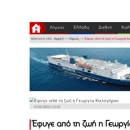
Λήμνος
Ελλάδα
Διεθνή
Καλ
Βρίσκεστε εδώ:
Αρχική
Λήμνος
Έφυγε από τη ζωή η Γεωργία Κ
>>
>>
14.02.2023 | 12:25
Έφυγε από τη ζωή η Γεωργ