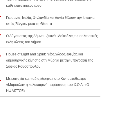
κάθε επιτυχημένο έργο
Γερμανία, Ιταλία, Φινλανδία και Δανία θέλουν την Ισπανία
εκτός Σένγκεν μετά τη Θέουτα
Ο Αύγουστος της Λήμνου ξεκινά | Δείτε όλες τις πολιτιστικές
εκδηλώσεις του Δήμου
House of Light and Spirit: Νέος χώρος ευεξίας και
δημιουργικής κίνησης στη Μύρινα με την υπογραφή της
Σοφίας Ρουσοπούλου
Με επιτυχία και «αδιαχώρητο» στο Κινηματοθέατρο
«Μαρούλα» η καλοκαιρινή παράσταση του Χ.Ο.Λ. «Ο
ΗΦΑΙΣΤΟΣ»