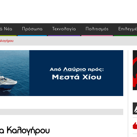
ά Νέα
Πρόσωπα
Τεχνολογία
Πολιτισμός
Επιλεγμ
αλογήρου
ία Καλογήρου