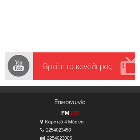
Επικοινωνία
FM
100
Καρατζά 4 Μύρινα
2254023450
2254023005