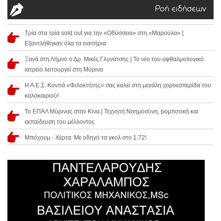
Ροή ειδήσεων
Τρία στα τρία sold out για την «Οδύσσεια» στη «Μαρούλα» |
Εξαντλήθηκαν όλα τα εισιτήρια
Ξανά στη Λήμνο ο Δρ. Μικές Γλυνάτσης | Το νέο του οφθαλμολογικό
ιατρείο λειτουργεί στη Μύρινα
Η Α.Ε.Σ. Κοντιά «Φιλοκτήτης» σας καλεί στη μεγάλη χοροεσπερίδα του
καλοκαιριού!
Το ΕΠΑΛ Μύρινας στην Κίνα | Τεχνητή Νοημοσύνη, ρομποτική και
εκπαίδευση του μέλλοντος
Μπόχουμ - Χέρτα: Με οδηγό τα γκολ στο 1.72!