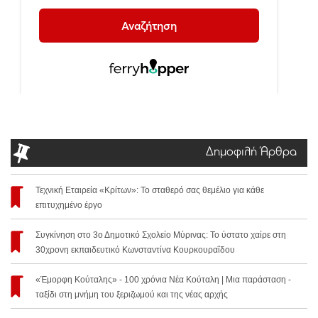
Δημοφιλή Άρθρα
Τεχνική Εταιρεία «Κρίτων»: Το σταθερό σας θεμέλιο για κάθε
επιτυχημένο έργο
Συγκίνηση στο 3ο Δημοτικό Σχολείο Μύρινας: Το ύστατο χαίρε στη
30χρονη εκπαιδευτικό Κωνσταντίνα Κουρκουραΐδου
«Έμορφη Κούταλης» - 100 χρόνια Νέα Κούταλη | Μια παράσταση -
ταξίδι στη μνήμη του ξεριζωμού και της νέας αρχής