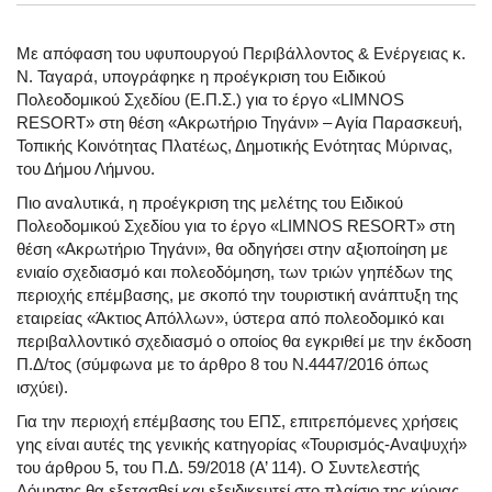
Με απόφαση του υφυπουργού Περιβάλλοντος & Ενέργειας κ.
Ν. Ταγαρά, υπογράφηκε η προέγκριση του Ειδικού
Πολεοδομικού Σχεδίου (Ε.Π.Σ.) για το έργο «LΙMNOS
RESORT» στη θέση «Ακρωτήριο Τηγάνι» – Αγία Παρασκευή,
Τοπικής Κοινότητας Πλατέως, Δημοτικής Ενότητας Μύρινας,
του Δήμου Λήμνου.
Πιο αναλυτικά, η προέγκριση της μελέτης του Ειδικού
Πολεοδομικού Σχεδίου για το έργο «LIMNOS RESORT» στη
θέση «Ακρωτήριο Τηγάνι», θα οδηγήσει στην αξιοποίηση με
ενιαίο σχεδιασμό και πολεοδόμηση, των τριών γηπέδων της
περιοχής επέμβασης, με σκοπό την τουριστική ανάπτυξη της
εταιρείας «Άκτιος Απόλλων», ύστερα από πολεοδομικό και
περιβαλλοντικό σχεδιασμό ο οποίος θα εγκριθεί με την έκδοση
Π.Δ/τος (σύμφωνα με το άρθρο 8 του Ν.4447/2016 όπως
ισχύει).
Για την περιοχή επέμβασης του ΕΠΣ, επιτρεπόμενες χρήσεις
γης είναι αυτές της γενικής κατηγορίας «Τουρισμός-Αναψυχή»
του άρθρου 5, του Π.Δ. 59/2018 (Α’ 114). Ο Συντελεστής
Δόμησης θα εξετασθεί και εξειδικευτεί στο πλαίσιο της κύριας