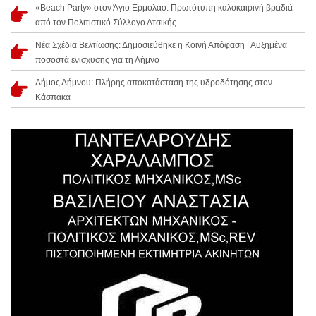
«Beach Party» στον Άγιο Ερμόλαο: Πρωτότυπη καλοκαιρινή βραδιά
από τον Πολιτιστικό Σύλλογο Ατσικής
Νέα Σχέδια Βελτίωσης: Δημοσιεύθηκε η Κοινή Απόφαση | Αυξημένα
ποσοστά ενίσχυσης για τη Λήμνο
Δήμος Λήμνου: Πλήρης αποκατάσταση της υδροδότησης στον
Κάσπακα