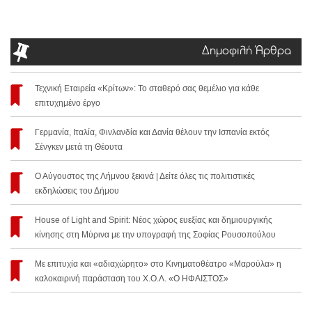
Δημοφιλή Άρθρα
Τεχνική Εταιρεία «Κρίτων»: Το σταθερό σας θεμέλιο για κάθε
επιτυχημένο έργο
Γερμανία, Ιταλία, Φινλανδία και Δανία θέλουν την Ισπανία εκτός
Σένγκεν μετά τη Θέουτα
Ο Αύγουστος της Λήμνου ξεκινά | Δείτε όλες τις πολιτιστικές
εκδηλώσεις του Δήμου
House of Light and Spirit: Νέος χώρος ευεξίας και δημιουργικής
κίνησης στη Μύρινα με την υπογραφή της Σοφίας Ρουσοπούλου
Με επιτυχία και «αδιαχώρητο» στο Κινηματοθέατρο «Μαρούλα» η
καλοκαιρινή παράσταση του Χ.Ο.Λ. «Ο ΗΦΑΙΣΤΟΣ»