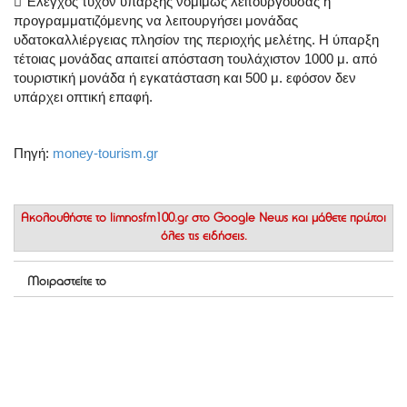
 Έλεγχος τυχόν ύπαρξης νομίμως λειτουργούσας ή
προγραμματιζόμενης να λειτουργήσει μονάδας
υδατοκαλλιέργειας πλησίον της περιοχής μελέτης. Η ύπαρξη
τέτοιας μονάδας απαιτεί απόσταση τουλάχιστον 1000 μ. από
τουριστική μονάδα ή εγκατάσταση και 500 μ. εφόσον δεν
υπάρχει οπτική επαφή.
Πηγή:
money-tourism.gr
Ακολουθήστε το
limnosfm100.gr στο Google News
και μάθετε πρώτοι
όλες τις ειδήσεις.
Μοιραστείτε το