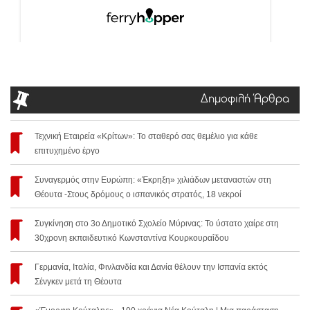
Δημοφιλή Άρθρα
Τεχνική Εταιρεία «Κρίτων»: Το σταθερό σας θεμέλιο για κάθε
επιτυχημένο έργο
Συναγερμός στην Ευρώπη: «Έκρηξη» χιλιάδων μεταναστών στη
Θέουτα -Στους δρόμους ο ισπανικός στρατός, 18 νεκροί
Συγκίνηση στο 3ο Δημοτικό Σχολείο Μύρινας: Το ύστατο χαίρε στη
30χρονη εκπαιδευτικό Κωνσταντίνα Κουρκουραΐδου
Γερμανία, Ιταλία, Φινλανδία και Δανία θέλουν την Ισπανία εκτός
Σένγκεν μετά τη Θέουτα