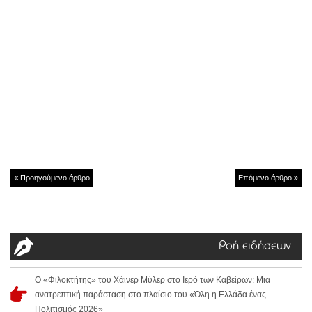
Προηγούμενο άρθρο
Επόμενο άρθρο
Ροή ειδήσεων
Ο «Φιλοκτήτης» του Χάινερ Μύλερ στο Ιερό των Καβείρων: Μια
ανατρεπτική παράσταση στο πλαίσιο του «Όλη η Ελλάδα ένας
Πολιτισμός 2026»