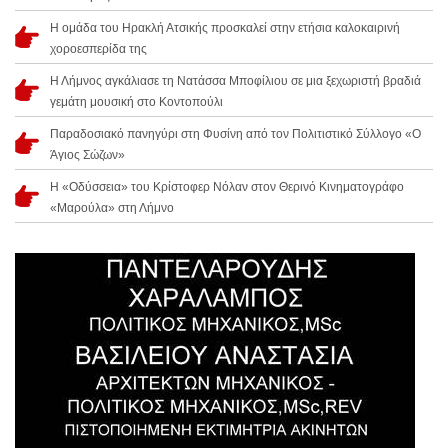
Η ομάδα του Ηρακλή Ατσικής προσκαλεί στην ετήσια καλοκαιρινή
χοροεσπερίδα της
Η Λήμνος αγκάλιασε τη Νατάσσα Μποφίλιου σε μια ξεχωριστή βραδιά
γεμάτη μουσική στο Κοντοπούλι
Παραδοσιακό πανηγύρι στη Φυσίνη από τον Πολιτιστικό Σύλλογο «Ο
Άγιος Σώζων»
Η «Οδύσσεια» του Κρίστοφερ Νόλαν στον Θερινό Κινηματογράφο
«Μαρούλα» στη Λήμνο