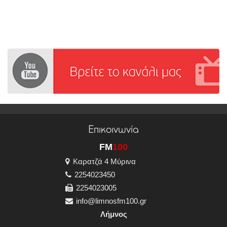
Επικοινωνία
FM
100
Καρατζά 4 Μύρινα
2254023450
2254023005
info@limnosfm100.gr
Λήμνος