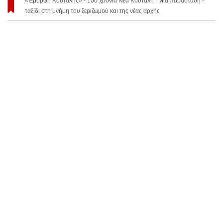
«Έμορφη Κούταλης» - 100 χρόνια Νέα Κούταλη | Μια παράσταση -
ταξίδι στη μνήμη του ξεριζωμού και της νέας αρχής