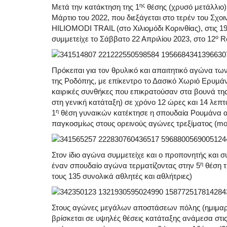
ης
Μετά την κατάκτηση της 1
θέσης (χρυσό μετάλλιο
Μάρτιο του 2022, που διεξάγεται στο τερέν του Σχοιν
HILIOMODI TRAIL (στο Χιλιομόδι Κορινθίας), στις 
ο
συμμετείχε το Σάββατο 22 Απριλίου 2023, στο 12
Ro
Πρόκειται για τον θρυλικό και απαιτητικό αγώνα τω
της Ροδόπης, με επίκεντρο το Δασικό Χωριό Ερυμά
καιρικές συνθήκες που επικρατούσαν στα βουνά της
στη γενική κατάταξη) σε χρόνο 12 ώρες και 14 λεπτά
η
1
θέση γυναικών κατέκτησε η σπουδαία Ρουμάνα αθ
παγκοσμίως στους ορεινούς αγώνες τρεξίματος (mount
Στον ίδιο αγώνα συμμετείχε και ο προπονητής και 
η
έναν σπουδαίο αγώνα τερματίζοντας στην 5
θέση τ
τους 135 συνολικά αθλητές και αθλήτριες)
Στους αγώνες μεγάλων αποστάσεων πόλης (ημιμαρα
βρίσκεται σε υψηλές θέσεις κατάταξης ανάμεσα σ