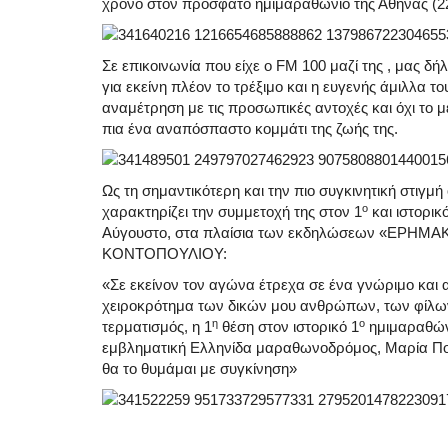
χρόνο στον πρόσφατο ημιμαραθώνιο της Αθήνας (22
Σε επικοινωνία που είχε ο FM 100 μαζί της , μας δ
για εκείνη πλέον το τρέξιμο και η ευγενής άμιλλα το
αναμέτρηση με τις προσωπικές αντοχές και όχι το μ
πια ένα αναπόσπαστο κομμάτι της ζωής της.
Ως τη σημαντικότερη και την πιο συγκινητική στιγμή
ο
χαρακτηρίζει την συμμετοχή της στον 1
και ιστορικ
Αύγουστο, στα πλαίσια των εκδηλώσεων «ΕΡΗΜΑΚ
ΚΟΝΤΟΠΟΥΛΙΟΥ:
«Σε εκείνον τον αγώνα έτρεχα σε ένα γνώριμο και 
χειροκρότημα των δικών μου ανθρώπων, των φίλων κ
η
ο
τερματισμός, η 1
θέση στον ιστορικό 1
ημιμαραθώνι
εμβληματική Ελληνίδα μαραθωνοδρόμος, Μαρία Πολύζ
θα το θυμάμαι με συγκίνηση»