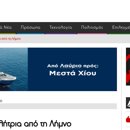
ά Νέα
Πρόσωπα
Τεχνολογία
Πολιτισμός
Επιλεγμ
α από τη Λήμνο
λήτρια από τη Λήμνο