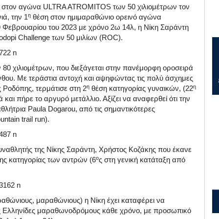
) στον αγώνα ULTRA ATROMITOS των 50 χιλιομέτρων τον
η
ιά, την 1
θέση στον ημιμαραθώνιο ορεινό αγώνα
19 Φεβρουαρίου του 2023 με χρόνο 2ω 14λ, η Νίκη Σαράντη
dopi Challenge των 50 μιλίων (ROC).
ν 80 χιλιομέτρων, που διεξάγεται στην πανέμορφη οροσειρά
νθου. Με τεράστια αντοχή και αψηφώντας τις πολύ άσχημες
η
η
 Ροδόπης, τερμάτισε στη 2
θέση κατηγορίας γυναικών, (22
 και πήρε το αργυρό μετάλλιο. Αξίζει να αναφερθεί ότι την
λήτρια Paula Dogarou, από τις σημαντικότερες
ain trail run).
συναθλητής της Νίκης Σαράντη, Χρήστος Κοζάκης που έκανε
ο
ης κατηγορίας των αντρών (6
ς στη γενική κατάταξη από
θώνιους, μαραθώνιους) η Νίκη έχει καταφέρει να
τις Ελληνίδες μαραθωνοδρόμους κάθε χρόνο, με προσωπικό