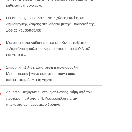
κάθε επιτυχημένο έργο
House of Light and Spirit: Νέος χώρος ευεξίας και
δημιουργικής κίνησης στη Μύρινα με την υπογραφή της
Σοφίας Ρουσοπούλου
Με επιτυχία και «αδιαχώρητο» στο Κινηματοθέατρο
«Μαρούλα» η καλοκαιρινή παράσταση του Χ.Ο.Λ. «Ο
ΗΦΑΙΣΤΟΣ»
Σημαντική εξέλιξη: Επιστρέφει η πρωτοβουλία
Μπουμπούρα | Ξανά σε ισχύ το πρόγραμμα
αερομεταφοράς για τη Λήμνο
Δημόσιο «ευχαριστώ» στους αδελφούς Ζαΐμη από τον
πρόεδρο της Ατσικής Ν. Κουκουλίθρα για την
αποκατάσταση αγροτικού δρόμου