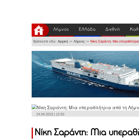
Λήμνος
Ελλάδα
Διεθνή
Καλ
Βρίσκεστε εδώ:
Αρχική
Λήμνος
Νίκη Σαράντη: Μια υπεραθλήτρι
>>
>>
24.04.2023 | 12:50
Νίκη Σαράντη: Μια υπεραθ