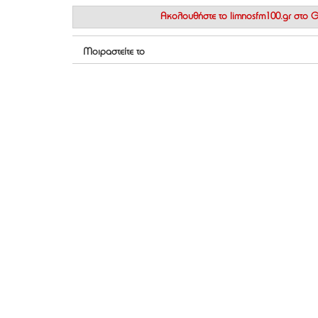
Ακολουθήστε το
limnosfm100.gr στο
Μοιραστείτε το