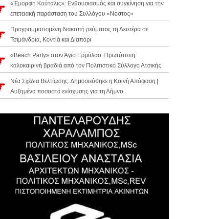
«Έμορφη Κούταλις»: Ενθουσιασμός και συγκίνηση για την
επετειακή παράσταση του Συλλόγου «Νόστος»
Προγραμματισμένη διακοπή ρεύματος τη Δευτέρα σε
Τσιμάνδρια, Κοντιά και Διαπόρι
«Beach Party» στον Άγιο Ερμόλαο: Πρωτότυπη
καλοκαιρινή βραδιά από τον Πολιτιστικό Σύλλογο Ατσικής
Νέα Σχέδια Βελτίωσης: Δημοσιεύθηκε η Κοινή Απόφαση |
Αυξημένα ποσοστά ενίσχυσης για τη Λήμνο