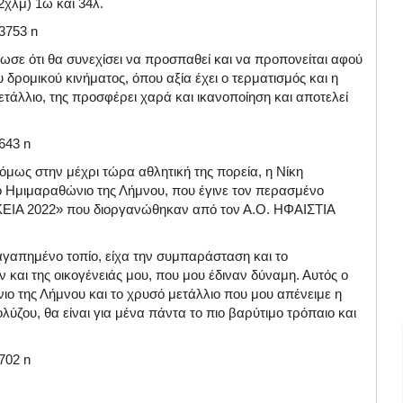
χλμ) 1ω και 34λ.
ήλωσε ότι θα συνεχίσει να προσπαθεί και να προπονείται αφού
υ δρομικού κινήματος, όπου αξία έχει ο τερματισμός και η
ετάλλιο, της προσφέρει χαρά και ικανοποίηση και αποτελεί
 όμως στην μέχρι τώρα αθλητική της πορεία, η Νίκη
ό Ημιμαραθώνιο της Λήμνου, που έγινε τον περασμένο
ΕΙΑ 2022» που διοργανώθηκαν από τον Α.Ο. ΗΦΑΙΣΤΙΑ
αγαπημένο τοπίο, είχα την συμπαράσταση και το
αι της οικογένειάς μου, που μου έδιναν δύναμη. Αυτός ο
ο της Λήμνου και το χρυσό μετάλλιο που μου απένειμε η
ου, θα είναι για μένα πάντα το πιο βαρύτιμο τρόπαιο και