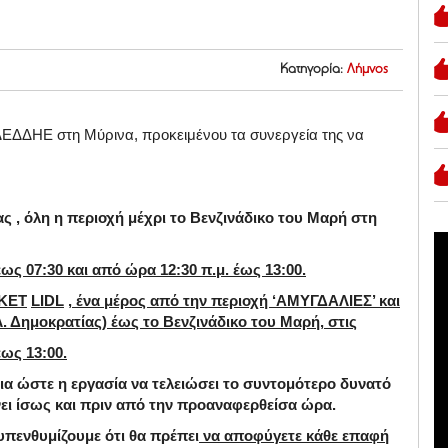
Κατηγορία:
Λήμνος
ΔΕΔΔΗΕ στη Μύρινα, προκειμένου τα συνεργεία της να
 , όλη η περιοχή μέχρι το Βενζινάδικο του Μαρή στη
ως 07:30 και από ώρα 12:30 π.μ. έως 13:00.
KET
LIDL
, ένα μέρος από την περιοχή ‘ΑΜΥΓΔΑΛΙΕΣ’ και
 Δημοκρατίας) έως το Βενζινάδικο του Μαρή, στις
ως 13:00.
α ώστε η εργασία να τελειώσει το συντομότερο δυνατό
νει ίσως και πριν από την προαναφερθείσα ώρα.
πενθυμίζουμε ότι θα πρέπει
να αποφύγετε κάθε επαφή