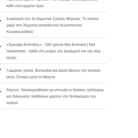
κάθε επιτυχημένο έργο
Συγκίνηση στο 3ο Δημοτικό Σχολείο Μύρινας: Το ύστατο
χαίρε στη 30χρονη εκπαιδευτικό Κωνσταντίνα
Κουρκουραΐδου
«Έμορφη Κούταλης» - 100 χρόνια Νέα Κούταλη | Μια
παράσταση - ταξίδι στη μνήμη του ξεριζωμού και της νέας
αρχής
Γερμανία, Ιταλία, Φινλανδία και Δανία θέλουν την Ισπανία
εκτός Σένγκεν μετά τη Θέουτα
Λήμνος: Ολοκληρώθηκαν με επιτυχία οι δράσεις πρόληψης
και διάγνωσης παθήσεων μαστού στο Νοσοκομείο του
νησιού