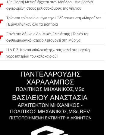
13η Γιορτή Μελιού έρχεται στον Μούδρο | Μια βραδιά
αφιερωμένη στους μελισσοκόμους της Λήμνου
Τρία στα τρία sold out για την «Οδύσσεια» στη «Μαρούλα»
| Εξαντλήθηκαν όλα τα εισιτήρια
Ξανά στη Λήμνο ο Δρ. Μικές Γλυνάτσης | Το νέο του
οφθαλμολογικό ιατρείο λειτουργεί στη Μύρινα
Η Α.Ε.Σ. Κοντιά «Φιλοκτήτης» σας καλεί στη μεγάλη
χοροεσπερίδα του καλοκαιριού!