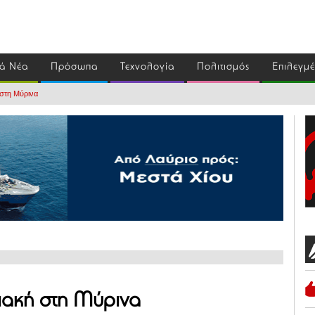
ά Νέα
Πρόσωπα
Τεχνολογία
Πολιτισμός
Επιλεγμ
 στη Μύρινα
ιακή στη Μύρινα