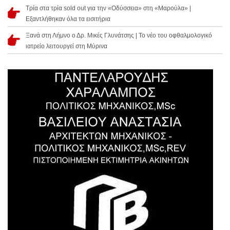
Τρία στα τρία sold out για την «Οδύσσεια» στη «Μαρούλα» |
Εξαντλήθηκαν όλα τα εισιτήρια
Ξανά στη Λήμνο ο Δρ. Μικές Γλυνάτσης | Το νέο του οφθαλμολογικό
ιατρείο λειτουργεί στη Μύρινα