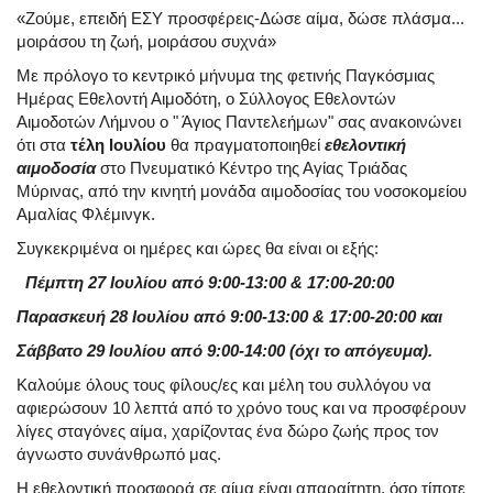
«Ζούμε, επειδή ΕΣΥ προσφέρεις-Δώσε αίμα, δώσε πλάσμα...
μοιράσου τη ζωή, μοιράσου συχνά»
Με πρόλογο το κεντρικό μήνυμα της φετινής Παγκόσμιας
Ημέρας Εθελοντή Αιμοδότη, ο Σύλλογος Εθελοντών
Αιμοδοτών Λήμνου ο " Άγιος Παντελεήμων" σας ανακοινώνει
ότι στα
τέλη Ιουλίου
θα πραγματοποιηθεί
εθελοντική
αιμοδοσία
στο Πνευματικό Κέντρο της Αγίας Τριάδας
Μύρινας, από την κινητή μονάδα αιμοδοσίας του νοσοκομείου
Αμαλίας Φλέμινγκ.
Συγκεκριμένα οι ημέρες και ώρες θα είναι οι εξής:
Πέμπτη 27 Ιουλίου από 9:00-13:00 & 17:00-20:00
Παρασκευή 28 Ιουλίου από 9:00-13:00 & 17:00-20:00 και
Σάββατο 29 Ιουλίου από 9:00-14:00 (όχι το απόγευμα).
Καλούμε όλους τους φίλους/ες και μέλη του συλλόγου να
αφιερώσουν 10 λεπτά από το χρόνο τους και να προσφέρουν
λίγες σταγόνες αίμα, χαρίζοντας ένα δώρο ζωής προς τον
άγνωστο συνάνθρωπό μας.
Η εθελοντική προσφορά σε αίμα είναι απαραίτητη, όσο τίποτε