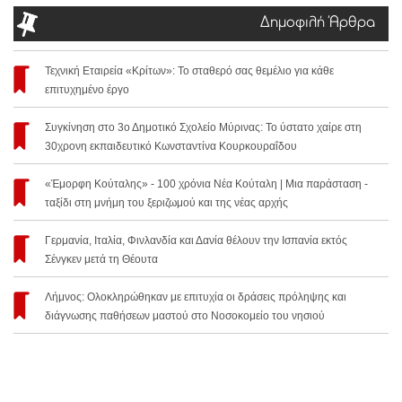
Δημοφιλή Άρθρα
Τεχνική Εταιρεία «Κρίτων»: Το σταθερό σας θεμέλιο για κάθε
επιτυχημένο έργο
Συγκίνηση στο 3ο Δημοτικό Σχολείο Μύρινας: Το ύστατο χαίρε στη
30χρονη εκπαιδευτικό Κωνσταντίνα Κουρκουραΐδου
«Έμορφη Κούταλης» - 100 χρόνια Νέα Κούταλη | Μια παράσταση -
ταξίδι στη μνήμη του ξεριζωμού και της νέας αρχής
Γερμανία, Ιταλία, Φινλανδία και Δανία θέλουν την Ισπανία εκτός
Σένγκεν μετά τη Θέουτα
Λήμνος: Ολοκληρώθηκαν με επιτυχία οι δράσεις πρόληψης και
διάγνωσης παθήσεων μαστού στο Νοσοκομείο του νησιού