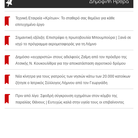
Δημοφιλή Άρθρα
Τεχνική Εταιρεία «Κρίτων»: Το σταθερό σας θεμέλιο για κάθε
επιτυχημένο έργο
Σημαντική εξέλιξη: Επιστρέφει η πρωτοβουλία Μπουμπούρα | Ξανά σε
ισχύ το πρόγραμμα αερομεταφοράς για τη Λήμνο
Δημόσιο «ευχαριστώ» στους αδελφούς Ζαΐμη από τον πρόεδρο της
Ατσικής Ν. Κουκουλίθρα για την αποκατάσταση αγροτικού δρόμου
Νέα κίνητρα για τους γιατρούς των νησιών κάτω των 20.000 κατοίκων
ζήτησε ο Ιατρικός Σύλλογος Λήμνου από τον Γεωργιάδη
Πριν από λίγο: Σφοδρή σύγκρουση οχημάτων στον κόμβο της
παραλίας Θάνους | Ευτυχώς καλά στην υγεία τους οι επιβαίνοντες