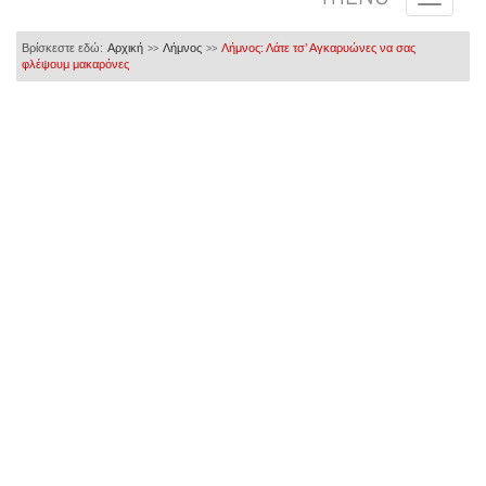
Βρίσκεστε εδώ:
Αρχική
Λήμνος
Λήμνος: Λάτε τσ’ Αγκαρυώνες να σας
>>
>>
φλέψουμ μακαρόνες