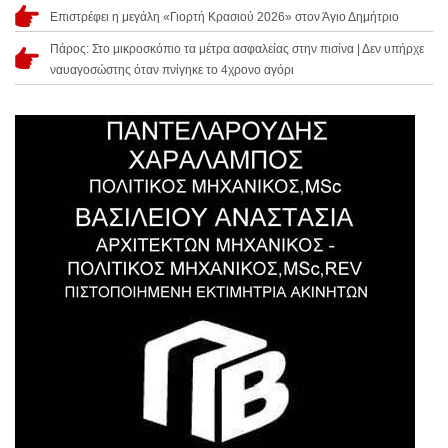
Επιστρέφει η μεγάλη «Γιορτή Κρασιού 2026» στον Άγιο Δημήτριο
Πάρος: Στο μικροσκόπιο τα μέτρα ασφαλείας στην πισίνα | Δεν υπήρχε
ναυαγοσώστης όταν πνίγηκε το 4χρονο αγόρι