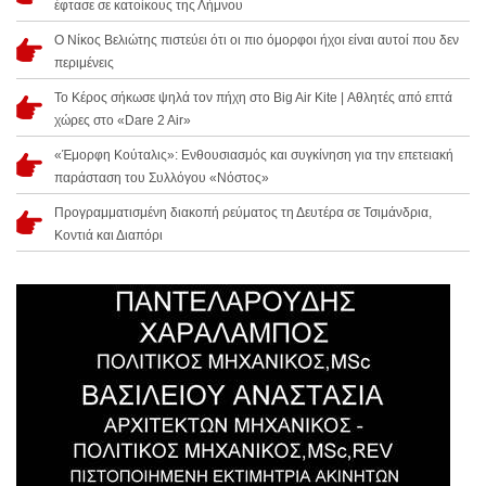
έφτασε σε κατοίκους της Λήμνου
Ο Νίκος Βελιώτης πιστεύει ότι οι πιο όμορφοι ήχοι είναι αυτοί που δεν
περιμένεις
Το Κέρος σήκωσε ψηλά τον πήχη στο Big Air Kite | Αθλητές από επτά
χώρες στο «Dare 2 Air»
«Έμορφη Κούταλις»: Ενθουσιασμός και συγκίνηση για την επετειακή
παράσταση του Συλλόγου «Νόστος»
Προγραμματισμένη διακοπή ρεύματος τη Δευτέρα σε Τσιμάνδρια,
Κοντιά και Διαπόρι