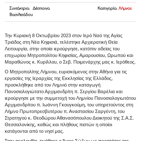
Συντάκτρια: Δέσποινα
Κατηγορία:
Λήμνος
Βασιλειάδου
Την Κυριακή 8 Οκτωβρίου 2023 στον Ιερό Ναό της Αγίας
Τριάδος στη Νέα Κηφισιά, τελέστηκε Αρχιερατική Θεία
Λειτουργία, στην οποία ιερούργησε, κατόπιν αδείας του
επιχωρίου Μητροπολίτου Κηφισίας, Αμαρουσίου, Ωρωπού και
Μαραθώνος κ. Κυρίλλου, ο Σεβ. Ποιμενάρχης μας κ. Ιερόθεος.
Ο Μητροπολίτης Λήμνου, ευρισκόμενος στην Αθήνα για τις
εργασίες της Ιεραρχίας της Εκκλησίας της Ελλάδος,
προσκλήθηκε από τον Λημνιό στην καταγωγή
Πανοσιολογιώτατο Αρχιμανδρίτη π. Σεργίου Βαρέλια και
ιερούργησε με την συμμετοχή του Λημνίου Πανοσιολογιωτάτου
Αρχιμανδρίτου π. Ιωάννη Γκουγκούμη, του υπηρετούντος στη
Λήμνο Πρωτοπρεσβυτέρου π. Αναστασίου Σαργέντη, του
Στρατηγού κ. Θεοδώρου Αθανασόπουλου Διοικητού της Σ.Α.Σ.
Θεσσαλονίκης, καθώς και πλήθους πιστών η οποίοι
κατάγονται από το νησί μας.
Στην ακολουθία, τιμήθηκε ο Άγιος Σώζων ως προστάτης της