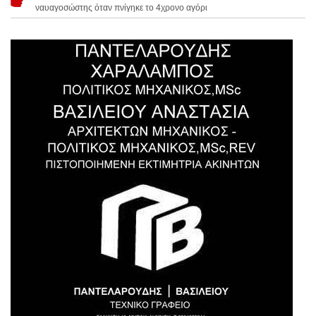
ναυαγοσώστης όταν πνίγηκε το 4χρονο αγόρι