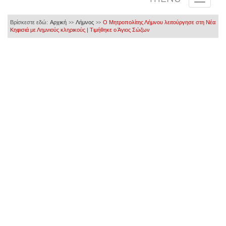
Βρίσκεστε εδώ:
Αρχική
Λήμνος
Ο Μητροπολίτης Λήμνου λειτούργησε στη Νέα
>>
>>
Κηφισιά με Λημνιούς κληρικούς | Τιμήθηκε ο Άγιος Σώζων