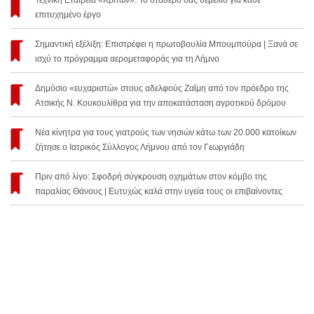
Τεχνική Εταιρεία «Κρίτων»: Το σταθερό σας θεμέλιο για κάθε
επιτυχημένο έργο
Σημαντική εξέλιξη: Επιστρέφει η πρωτοβουλία Μπουμπούρα | Ξανά σε
ισχύ το πρόγραμμα αερομεταφοράς για τη Λήμνο
Δημόσιο «ευχαριστώ» στους αδελφούς Ζαΐμη από τον πρόεδρο της
Ατσικής Ν. Κουκουλίθρα για την αποκατάσταση αγροτικού δρόμου
Νέα κίνητρα για τους γιατρούς των νησιών κάτω των 20.000 κατοίκων
ζήτησε ο Ιατρικός Σύλλογος Λήμνου από τον Γεωργιάδη
Πριν από λίγο: Σφοδρή σύγκρουση οχημάτων στον κόμβο της
παραλίας Θάνους | Ευτυχώς καλά στην υγεία τους οι επιβαίνοντες