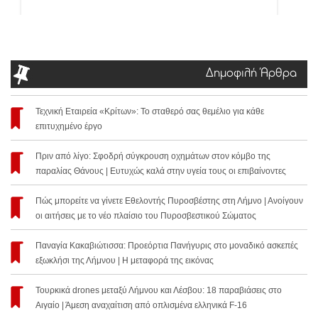
Δημοφιλή Άρθρα
Τεχνική Εταιρεία «Κρίτων»: Το σταθερό σας θεμέλιο για κάθε
επιτυχημένο έργο
Πριν από λίγο: Σφοδρή σύγκρουση οχημάτων στον κόμβο της
παραλίας Θάνους | Ευτυχώς καλά στην υγεία τους οι επιβαίνοντες
Πώς μπορείτε να γίνετε Εθελοντής Πυροσβέστης στη Λήμνο | Ανοίγουν
οι αιτήσεις με το νέο πλαίσιο του Πυροσβεστικού Σώματος
Παναγία Κακαβιώτισσα: Προεόρτια Πανήγυρις στο μοναδικό ασκεπές
εξωκλήσι της Λήμνου | Η μεταφορά της εικόνας
Τουρκικά drones μεταξύ Λήμνου και Λέσβου: 18 παραβιάσεις στο
Αιγαίο | Άμεση αναχαίτιση από οπλισμένα ελληνικά F-16