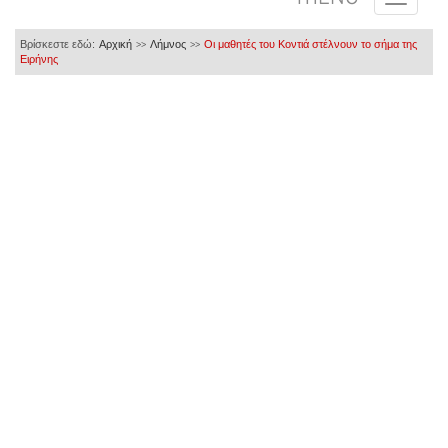
Βρίσκεστε εδώ:
Αρχική
Λήμνος
Οι μαθητές του Κοντιά στέλνουν το σήμα της
>>
>>
Ειρήνης