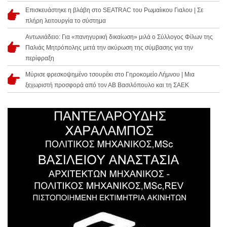
Επισκευάστηκε η βλάβη στο SEATRAC του Ρωμαίικου Γιαλου | Σε
πλήρη λειτουργία το σύστημα
Αντωνιάδειο: Για «πανηγυρική δικαίωση» μιλά ο Σύλλογος Φίλων της
Παλιάς Μητρόπολης μετά την ακύρωση της σύμβασης για την
περίφραξη
Μύρισε φρεσκοψημένο τσουρέκι στο Γηροκομείο Λήμνου | Μια
ξεχωριστή προσφορά από τον ΑΒ Βασιλόπουλο και τη ΣΑΕΚ