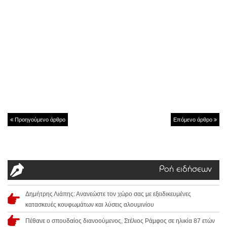
Προηγούμενο άρθρο
Επόμενο άρθρο
Ροή ειδήσεων
Δημήτρης Λιάπης: Ανανεώστε τον χώρο σας με εξειδικευμένες
κατασκευές κουφωμάτων και λύσεις αλουμινίου
Πέθανε ο σπουδαίος διανοούμενος, Στέλιος Ράμφος σε ηλικία 87 ετών