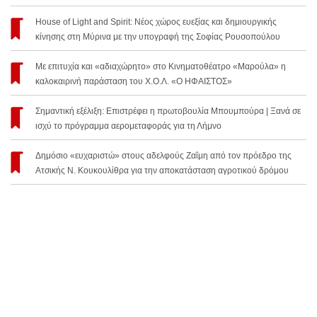
House of Light and Spirit: Νέος χώρος ευεξίας και δημιουργικής
κίνησης στη Μύρινα με την υπογραφή της Σοφίας Ρουσοπούλου
Με επιτυχία και «αδιαχώρητο» στο Κινηματοθέατρο «Μαρούλα» η
καλοκαιρινή παράσταση του Χ.Ο.Λ. «Ο ΗΦΑΙΣΤΟΣ»
Σημαντική εξέλιξη: Επιστρέφει η πρωτοβουλία Μπουμπούρα | Ξανά σε
ισχύ το πρόγραμμα αερομεταφοράς για τη Λήμνο
Δημόσιο «ευχαριστώ» στους αδελφούς Ζαΐμη από τον πρόεδρο της
Ατσικής Ν. Κουκουλίθρα για την αποκατάσταση αγροτικού δρόμου