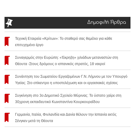
Δημοφιλή Άρθρα
Τεχνική Εταιρεία «Κρίτων»: Το σταθερό σας θεμέλιο για κάθε
επιτυχημένο έργο
Συναγερμός στην Ευρώπη: «Έκρηξη» χιλιάδων μεταναστών στη
Θέουτα -Στους δρόμους ο ισπανικός στρατός, 18 νεκροί
Συνάντηση του Σωματείου Εργαζομένων Γ.Ν. Λήμνου με τον Υπουργό
Υγείας: Στο επίκεντρο η υποστελέχωση και οι εργασιακές σχέσεις
Συγκίνηση στο 3ο Δημοτικό Σχολείο Μύρινας: Το ύστατο χαίρε στη
30χρονη εκπαιδευτικό Κωνσταντίνα Κουρκουραΐδου
Γερμανία, Ιταλία, Φινλανδία και Δανία θέλουν την Ισπανία εκτός
Σένγκεν μετά τη Θέουτα