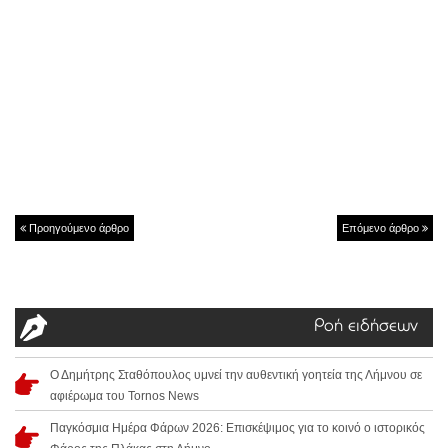
Προηγούμενο άρθρο
Επόμενο άρθρο
Ροή ειδήσεων
Ο Δημήτρης Σταθόπουλος υμνεί την αυθεντική γοητεία της Λήμνου σε
αφιέρωμα του Tornos News
Παγκόσμια Ημέρα Φάρων 2026: Επισκέψιμος για το κοινό ο ιστορικός