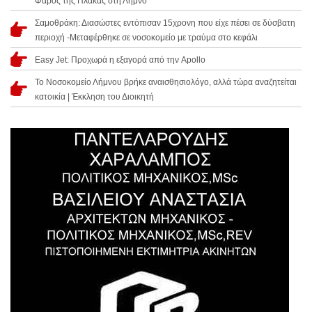
Φάρος της Πλάκας στη Λήμνο
Σαμοθράκη: Διασώστες εντόπισαν 15χρονη που είχε πέσει σε δύσβατη
περιοχή -Μεταφέρθηκε σε νοσοκομείο με τραύμα στο κεφάλι
Easy Jet: Προχωρά η εξαγορά από την Apollo
Το Νοσοκομείο Λήμνου βρήκε αναισθησιολόγο, αλλά τώρα αναζητείται
κατοικία | Έκκληση του Διοικητή