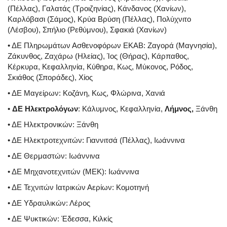
(Πέλλας), Γαλατάς (Τροιζηνίας), Κάνδανος (Χανίων),
Καρλόβασι (Σάμος), Κρύα Βρύση (Πέλλας), Πολύχνιτο
(Λέσβου), Σπήλιο (Ρεθύμνου), Σφακιά (Χανίων)
• ΔΕ Πληρωμάτων Ασθενοφόρων ΕΚΑΒ: Ζαγορά (Μαγνησία),
Ζάκυνθος, Ζαχάρω (Ηλείας), Ίος (Θήρας), Κάρπαθος,
Κέρκυρα, Κεφαλληνία, Κύθηρα, Κως, Μύκονος, Ρόδος,
Σκιάθος (Σποράδες), Χίος
• ΔΕ Μαγείρων: Κοζάνη, Κως, Φλώρινα, Χανιά
•
ΔΕ Ηλεκτρολόγων
: Κάλυμνος, Κεφαλληνία,
Λήμνος,
Ξάνθη
• ΔΕ Ηλεκτρονικών: Ξάνθη
• ΔΕ Ηλεκτροτεχνιτών: Γιαννιτσά (Πέλλας), Ιωάννινα
• ΔΕ Θερμαστών: Ιωάννινα
• ΔΕ Μηχανοτεχνιτών (ΜΕΚ): Ιωάννινα
• ΔΕ Τεχνιτών Ιατρικών Αερίων: Κομοτηνή
• ΔΕ Υδραυλικών: Λέρος
• ΔΕ Ψυκτικών: Έδεσσα, Κιλκίς