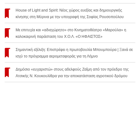
House of Light and Spirit: Νέος χώρος ευεξίας και δημιουργικής
κίνησης στη Μύρινα με την υπογραφή της Σοφίας Ρουσοπούλου
Με επιτυχία και «αδιαχώρητο» στο Κινηματοθέατρο «Μαρούλα» η
καλοκαιρινή παράσταση του Χ.Ο.Λ. «Ο ΗΦΑΙΣΤΟΣ»
Σημαντική εξέλιξη: Επιστρέφει η πρωτοβουλία Μπουμπούρα | Ξανά σε
ισχύ το πρόγραμμα αερομεταφοράς για τη Λήμνο
Δημόσιο «ευχαριστώ» στους αδελφούς Ζαΐμη από τον πρόεδρο της
Ατσικής Ν. Κουκουλίθρα για την αποκατάσταση αγροτικού δρόμου