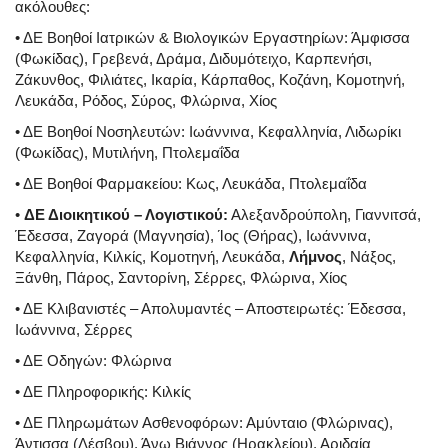
ακόλουθες:
• ΔΕ Βοηθοί Ιατρικών & Βιολογικών Εργαστηρίων: Άμφισσα
(Φωκίδας), Γρεβενά, Δράμα, Διδυμότειχο, Καρπενήσι,
Ζάκυνθος, Φιλιάτες, Ικαρία, Κάρπαθος, Κοζάνη, Κομοτηνή,
Λευκάδα, Ρόδος, Σύρος, Φλώρινα, Χίος
• ΔΕ Βοηθοί Νοσηλευτών: Ιωάννινα, Κεφαλληνία, Λιδωρίκι
(Φωκίδας), Μυτιλήνη, Πτολεμαΐδα
• ΔΕ Βοηθοί Φαρμακείου: Κως, Λευκάδα, Πτολεμαΐδα
•
ΔΕ Διοικητικού – Λογιστικού:
Αλεξανδρούπολη, Γιαννιτσά,
Έδεσσα, Ζαγορά (Μαγνησία), Ίος (Θήρας), Ιωάννινα,
Κεφαλληνία, Κιλκίς, Κομοτηνή, Λευκάδα,
Λήμνος
, Νάξος,
Ξάνθη, Πάρος, Σαντορίνη, Σέρρες, Φλώρινα, Χίος
• ΔΕ Κλιβανιστές – Απολυμαντές – Αποστειρωτές: Έδεσσα,
Ιωάννινα, Σέρρες
• ΔΕ Οδηγών: Φλώρινα
• ΔΕ Πληροφορικής: Κιλκίς
• ΔΕ Πληρωμάτων Ασθενοφόρων: Αμύνταιο (Φλώρινας),
Άντισσα (Λέσβου), Άνω Βιάννος (Ηρακλείου), Αριδαία