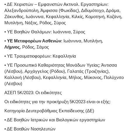
• ΔΕ Χειριστών – Εμφανιστών Ακτινολ. Εργαστηρίων:
Αλεξανδρούπολη, Άμφισσα (Φωκίδας), Διδυμότειχο, Δράμα,
Ζάκυνθος, Ιωάννινα, Κεφαλληνία, Κιλκίς, Κομοτηνή, Κοζάνη,
Μυτιλήνη, Νάξος, Ρόδος, Σύρος
• ΥΕ Βοηθών Θαλάμων: Ιωάννινα, Σύρος
•
ΥΕ Μεταφορέων Ασθενών
: Ιωάννινα, Μυτιλήνη,
Λήμνος
, Ρόδος, Σάμος
• ΥΕ Τραυματιοφορέων: Κεφαλληνία
• ΥΕ Προσωπικό Καθαριότητας Μονάδων Υγείας: Άντισσα
(Λέσβου), Αρχάγγελος (Ρόδου), Γαλατάς (Τροιζηνίας),
Καλλονή (Λέσβου), Κεφαλληνία, Μήλος, Μύκονος, Πολύχνιτο
(Λέσβου)
ΑΣΕΠ 5Κ/2023: Οι ειδικότητες
Οι ειδικότητες για την προκήρυξη 5Κ/2023 είναι οι εξής:
Κατηγορία Δευτεροβάθμιας Εκπαίδευσης (ΔΕ)
• ΔΕ Βοηθών Ιατρικών και Βιολογικών εργαστηρίων
• ΔΕ Βοηθών Νοσηλευτών