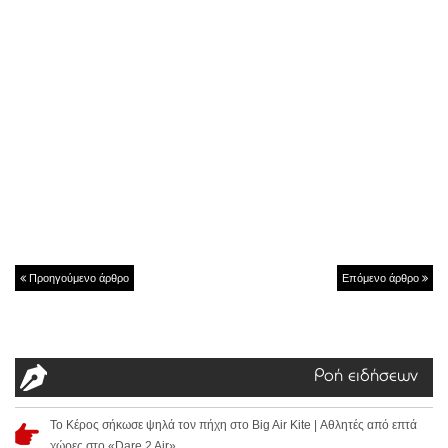
Προηγούμενο άρθρο
Επόμενο άρθρο
Ροή ειδήσεων
Το Κέρος σήκωσε ψηλά τον πήχη στο Big Air Kite | Αθλητές από επτά
χώρες στο «Dare 2 Air»