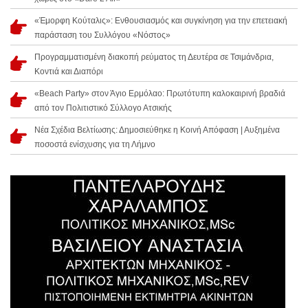
«Έμορφη Κούταλις»: Ενθουσιασμός και συγκίνηση για την επετειακή
παράσταση του Συλλόγου «Νόστος»
Προγραμματισμένη διακοπή ρεύματος τη Δευτέρα σε Τσιμάνδρια,
Κοντιά και Διαπόρι
«Beach Party» στον Άγιο Ερμόλαο: Πρωτότυπη καλοκαιρινή βραδιά
από τον Πολιτιστικό Σύλλογο Ατσικής
Νέα Σχέδια Βελτίωσης: Δημοσιεύθηκε η Κοινή Απόφαση | Αυξημένα
ποσοστά ενίσχυσης για τη Λήμνο