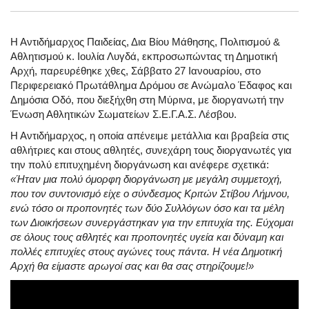
Η Αντιδήμαρχος Παιδείας, Δια Βίου Μάθησης, Πολιτισμού &
Αθλητισμού κ. Ιουλία Λυγδά, εκπροσωπώντας τη Δημοτική
Αρχή, παρευρέθηκε χθες, Σάββατο 27 Ιανουαρίου, στο
Περιφερειακό Πρωτάθλημα Δρόμου σε Ανώμαλο Έδαφος και
Δημόσια Οδό, που διεξήχθη στη Μύρινα, με διοργανωτή την
Ένωση Αθλητικών Σωματείων Σ.Ε.Γ.Α.Σ. Λέσβου.
Η Αντιδήμαρχος, η οποία απένειμε μετάλλια και βραβεία στις
αθλήτριες και στους αθλητές, συνεχάρη τους διοργανωτές για
την πολύ επιτυχημένη διοργάνωση και ανέφερε σχετικά:
«Ήταν μια πολύ όμορφη διοργάνωση με μεγάλη συμμετοχή,
που τον συντονισμό είχε ο σύνδεσμος Κριτών Στίβου Λήμνου,
ενώ τόσο οι προπονητές των δύο Συλλόγων όσο και τα μέλη
των Διοικήσεων συνεργάστηκαν για την επιτυχία της. Εύχομαι
σε όλους τους αθλητές και προπονητές υγεία και δύναμη και
πολλές επιτυχίες στους αγώνες τους πάντα. Η νέα Δημοτική
Αρχή θα είμαστε αρωγοί σας και θα σας στηρίζουμε!»