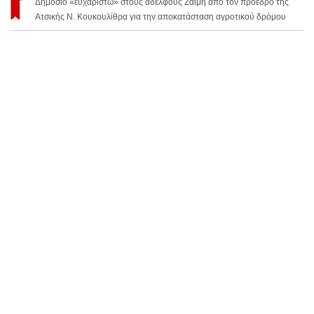
Δημόσιο «ευχαριστώ» στους αδελφούς Ζαΐμη από τον πρόεδρο της
Ατσικής Ν. Κουκουλίθρα για την αποκατάσταση αγροτικού δρόμου