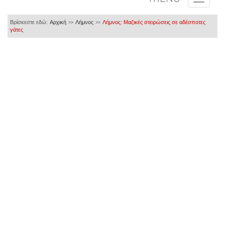
Βρίσκεστε εδώ:
Αρχική
Λήμνος
Λήμνος: Μαζικές στειρώσεις σε αδέσποτες
>>
>>
γάτες