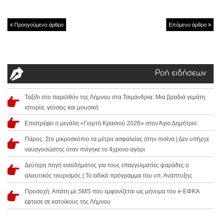
Προηγούμενο άρθρο
Επόμενο άρθρο
Ροή ειδήσεων
Ταξίδι στο παρελθόν της Λήμνου στα Τσιμάνδρια: Μια βραδιά γεμάτη
ιστορία, γεύσεις και μουσική
Επιστρέφει η μεγάλη «Γιορτή Κρασιού 2026» στον Άγιο Δημήτριο
Πάρος: Στο μικροσκόπιο τα μέτρα ασφαλείας στην πισίνα | Δεν υπήρχε
ναυαγοσώστης όταν πνίγηκε το 4χρονο αγόρι
Δεύτερη πηγή εισοδήματος για τους επαγγελματίες ψαράδες ο
αλιευτικός τουρισμός | Το ειδικό πρόγραμμα του υπ. Ανάπτυξης
Προσοχή: Απάτη με SMS που εμφανίζεται ως μήνυμα του e-ΕΦΚΑ
έφτασε σε κατοίκους της Λήμνου