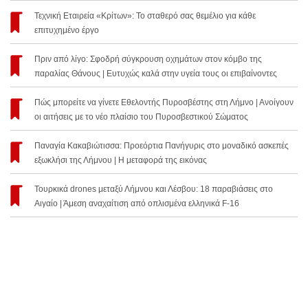
Τεχνική Εταιρεία «Κρίτων»: Το σταθερό σας θεμέλιο για κάθε
επιτυχημένο έργο
Πριν από λίγο: Σφοδρή σύγκρουση οχημάτων στον κόμβο της
παραλίας Θάνους | Ευτυχώς καλά στην υγεία τους οι επιβαίνοντες
Πώς μπορείτε να γίνετε Εθελοντής Πυροσβέστης στη Λήμνο | Ανοίγουν
οι αιτήσεις με το νέο πλαίσιο του Πυροσβεστικού Σώματος
Παναγία Κακαβιώτισσα: Προεόρτια Πανήγυρις στο μοναδικό ασκεπές
εξωκλήσι της Λήμνου | Η μεταφορά της εικόνας
Τουρκικά drones μεταξύ Λήμνου και Λέσβου: 18 παραβιάσεις στο
Αιγαίο | Άμεση αναχαίτιση από οπλισμένα ελληνικά F-16