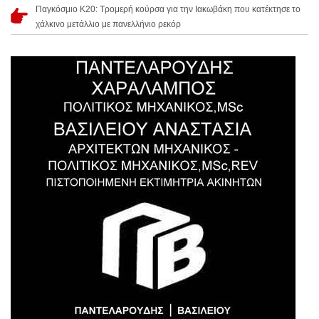
Παγκόσμιο Κ20: Τρομερή κούρσα για την Ιακωβάκη που κατέκτησε το
χάλκινο μετάλλιο με πανελλήνιο ρεκόρ