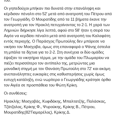
του.
Οι γηπεδούχοι μπήκαν πιο δυνατά στην επανάληψη και
κέρδισαν πέναλτι στο 52' μετά από ανατροπή του Πέτρου από
τον Γεωργιάδη. Ο Μουρατίδης από τα 11 βήματα έκανε την
ανατροπή για τον Ηρακλή πετυχαίνοντας το 2-1. Η χαρά των
Λημνιών διήρκησε λίγα λεπτά, αφού στο 58' ήταν η σειρά του
Αιγέα να κερδίσει πέναλτι μετά από ανατροπή του Καλαφάτη
εντός περιοχής. Ο Παράσχος Πρωτούλης δεν μπόρεσε να
νικήσει τον Μοσχοβα, όμως στη επαναφορά ο Ψάνης έστειλα
τη μπάλα τα δίχτυα για το 2-2. Στη συνέχεια οι δύο ομάδες
έψαξαν το νικητήριο τέρμα, με την ομάδα του Πλωμαρίου να
πιέζει περισσότερο τον αντίπαλο της, μετρώντας μια
μοναδική στιγμή με τον Θανάση Πρωτούλη στο 72' και ακόμη
ανεπανάληπτες ευκαιρίες στις καθυστερήσεις χωρίς όμως
ευτυχή κατάληξη, ενώ νωρίτερα ο Γεωργιάδης κράτησε όρθιο
τον Αιγέα σε προσπάθεια του Φώτη Κρίκη.
Οι συνθέσεις:
Ηρακλής: Μοσχοβάς, Κυφιδάκης, Μπαλτατζής, Παλάσκας,
Τζάτζαλος, Κρίκης Φ., Ψυρούκης, Κρίκης Β., Πέτρου,
Μουρατίδης(82'Γιαμαρέλος), Κρίκης Δ.