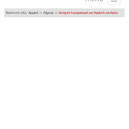
Βρίσκεστε εδώ:
Αρχική
Λήμνος
Ανοιχτοί λογαριασμοί για Ηρακλή και Αιγέα
>>
>>