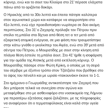
κόρνερ, ενώ και το σουτ του Κλούρα στο 21’ πέρασε ελάχιστα
πάνω από το οριζόντιο δοκάρι.
Ο Ηρακλής από το 30ο λεπτό και έπειτα πάτησε καλύτερα
στον αγωνιστικό χώρο και κατάφερε να ισορροπήσει στο
41ο λεπτό, ενώ είχε προειδοποιήσει νωρίτερα σε δύο ακόμη
περιπτώσεις. Στο 31’ ο Ζαχαρής πρόλαβε τον Πέτρου πριν
στείλει τη μπάλα στα δίχτυα από θέση τετ α τετ μετά από
εξαιρετική ατομική ενέργεια, σε μια φάση που τραυματίστηκε
στην κάτω γνάθο ο γκολκίπερ του Αιγέα, ενώ στο 39’ μετά από
σέντρα του Πέτρου, ο Μουρατίδης με σουτ στην κίνηση από
πλάγια θέση έστειλε τη μπάλα άουτ. Στο 41’ ήρθε η ισοφάριση
για την ομάδα της Ατσικής μετά από εκτέλεση κόρνερ. Ο
Μουρατίδης πάσαρε στον Φώτη Κρίκη, ο οποίος με τη σειρά
του σέρβιρε με έξυπνο τρόπο στον Τζάτζαλο που βρέθηκε στο
το ύψος του πέναλτι και με ωραίο «τακουνάκι» έκανε το 1-1.
Στο ημίχρονο ο Γεωργιάδης αντικατέστησε τον Ζαχαρή που
δεν μπόρεσε τελικά να συνεχίσει στον αγώνα και
μεταφέρθηκε στο με ασθενοφόρο στο νοσοκομείο της Λήμνου
για περαιτέρω εξετάσεις αφού ζαλιζόταν, με τις πληροφορίες
να αναφέρουν ότι ο τερματοφύλακας είναι καλά στην υγεία