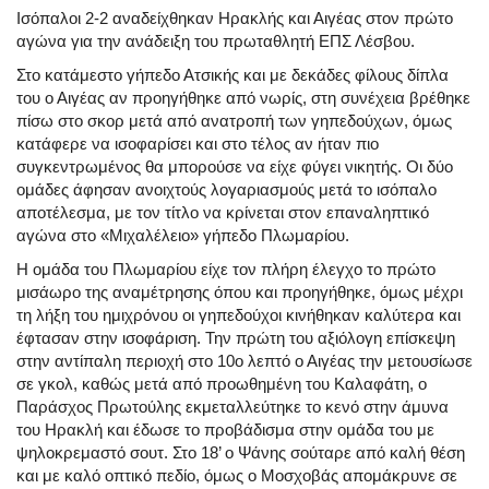
Ισόπαλοι 2-2 αναδείχθηκαν Ηρακλής και Αιγέας στον πρώτο
αγώνα για την ανάδειξη του πρωταθλητή ΕΠΣ Λέσβου.
Στο κατάμεστο γήπεδο Ατσικής και με δεκάδες φίλους δίπλα
του ο Αιγέας αν προηγήθηκε από νωρίς, στη συνέχεια βρέθηκε
πίσω στο σκορ μετά από ανατροπή των γηπεδούχων, όμως
κατάφερε να ισοφαρίσει και στο τέλος αν ήταν πιο
συγκεντρωμένος θα μπορούσε να είχε φύγει νικητής. Οι δύο
ομάδες άφησαν ανοιχτούς λογαριασμούς μετά το ισόπαλο
αποτέλεσμα, με τον τίτλο να κρίνεται στον επαναληπτικό
αγώνα στο «Μιχαλέλειο» γήπεδο Πλωμαρίου.
Η ομάδα του Πλωμαρίου είχε τον πλήρη έλεγχο το πρώτο
μισάωρο της αναμέτρησης όπου και προηγήθηκε, όμως μέχρι
τη λήξη του ημιχρόνου οι γηπεδούχοι κινήθηκαν καλύτερα και
έφτασαν στην ισοφάριση. Την πρώτη του αξιόλογη επίσκεψη
στην αντίπαλη περιοχή στο 10ο λεπτό ο Αιγέας την μετουσίωσε
σε γκολ, καθώς μετά από προωθημένη του Καλαφάτη, ο
Παράσχος Πρωτούλης εκμεταλλεύτηκε το κενό στην άμυνα
του Ηρακλή και έδωσε το προβάδισμα στην ομάδα του με
ψηλοκρεμαστό σουτ. Στο 18’ ο Ψάνης σούταρε από καλή θέση
και με καλό οπτικό πεδίο, όμως ο Μοσχοβάς απομάκρυνε σε