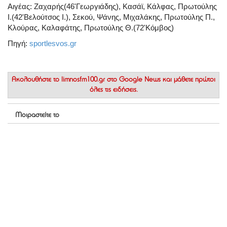
Αιγέας: Ζαχαρής(46'Γεωργιάδης), Κασάϊ, Κάλφας, Πρωτούλης
Ι.(42'Βελούτσος Ι.), Σεκού, Ψάνης, Μιχαλάκης, Πρωτούλης Π.,
Κλούρας, Καλαφάτης, Πρωτούλης Θ.(72'Κόμβος)
Πηγή:
sportlesvos.gr
Ακολουθήστε το
limnosfm100.gr στο Google News
και μάθετε πρώτοι
όλες τις ειδήσεις.
Μοιραστείτε το