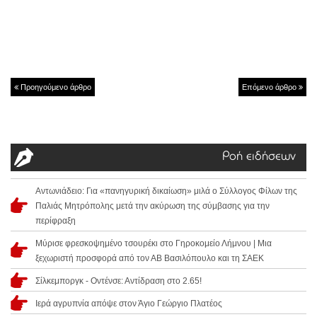
Προηγούμενο άρθρο
Επόμενο άρθρο
Ροή ειδήσεων
Αντωνιάδειο: Για «πανηγυρική δικαίωση» μιλά ο Σύλλογος Φίλων της
Παλιάς Μητρόπολης μετά την ακύρωση της σύμβασης για την
περίφραξη
Μύρισε φρεσκοψημένο τσουρέκι στο Γηροκομείο Λήμνου | Μια
ξεχωριστή προσφορά από τον ΑΒ Βασιλόπουλο και τη ΣΑΕΚ
Σίλκεμποργκ - Οντένσε: Αντίδραση στο 2.65!
Ιερά αγρυπνία απόψε στον Άγιο Γεώργιο Πλατέος