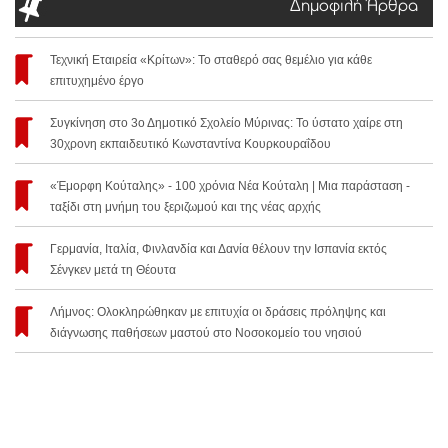
Δημοφιλή Άρθρα
Τεχνική Εταιρεία «Κρίτων»: Το σταθερό σας θεμέλιο για κάθε
επιτυχημένο έργο
Συγκίνηση στο 3ο Δημοτικό Σχολείο Μύρινας: Το ύστατο χαίρε στη
30χρονη εκπαιδευτικό Κωνσταντίνα Κουρκουραΐδου
«Έμορφη Κούταλης» - 100 χρόνια Νέα Κούταλη | Μια παράσταση -
ταξίδι στη μνήμη του ξεριζωμού και της νέας αρχής
Γερμανία, Ιταλία, Φινλανδία και Δανία θέλουν την Ισπανία εκτός
Σένγκεν μετά τη Θέουτα
Λήμνος: Ολοκληρώθηκαν με επιτυχία οι δράσεις πρόληψης και
διάγνωσης παθήσεων μαστού στο Νοσοκομείο του νησιού