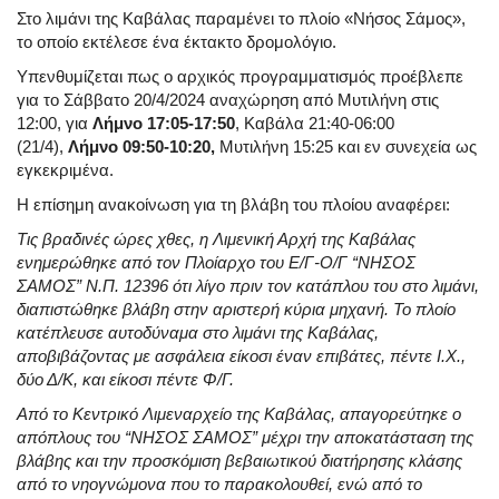
Στο λιμάνι της Καβάλας παραμένει το πλοίο «Νήσος Σάμος»,
το οποίο εκτέλεσε ένα έκτακτο δρομολόγιο.
Υπενθυμίζεται πως ο αρχικός προγραμματισμός προέβλεπε
για το Σάββατο 20/4/2024 αναχώρηση από Μυτιλήνη στις
12:00, για
Λήμνο 17:05-17:50
, Καβάλα 21:40-06:00
(21/4),
Λήμνο 09:50-10:20,
Μυτιλήνη 15:25 και εν συνεχεία ως
εγκεκριμένα.
Η επίσημη ανακοίνωση για τη βλάβη του πλοίου αναφέρει:
Τις βραδινές ώρες χθες, η Λιμενική Αρχή της Καβάλας
ενημερώθηκε από τον Πλοίαρχο του Ε/Γ-Ο/Γ “ΝΗΣΟΣ
ΣΑΜΟΣ” Ν.Π. 12396 ότι λίγο πριν τον κατάπλου του στο λιμάνι,
διαπιστώθηκε βλάβη στην αριστερή κύρια μηχανή. Το πλοίο
κατέπλευσε αυτοδύναμα στο λιμάνι της Καβάλας,
αποβιβάζοντας με ασφάλεια είκοσι έναν επιβάτες, πέντε Ι.Χ.,
δύο Δ/Κ, και είκοσι πέντε Φ/Γ.
Από το Κεντρικό Λιμεναρχείο της Καβάλας, απαγορεύτηκε ο
απόπλους του “ΝΗΣΟΣ ΣΑΜΟΣ” μέχρι την αποκατάσταση της
βλάβης και την προσκόμιση βεβαιωτικού διατήρησης κλάσης
από το νηογνώμονα που το παρακολουθεί, ενώ από το