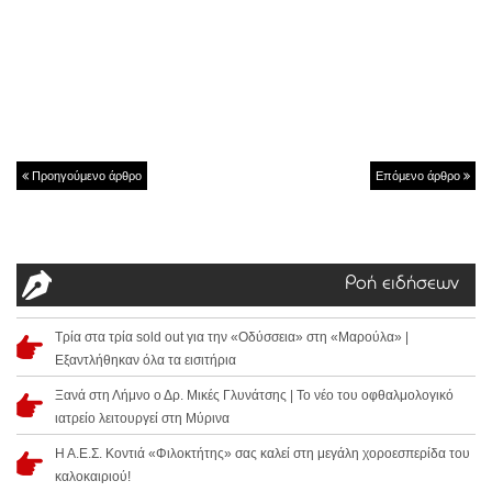
Προηγούμενο άρθρο
Επόμενο άρθρο
Ροή ειδήσεων
Τρία στα τρία sold out για την «Οδύσσεια» στη «Μαρούλα» |
Εξαντλήθηκαν όλα τα εισιτήρια
Ξανά στη Λήμνο ο Δρ. Μικές Γλυνάτσης | Το νέο του οφθαλμολογικό
ιατρείο λειτουργεί στη Μύρινα
Η Α.Ε.Σ. Κοντιά «Φιλοκτήτης» σας καλεί στη μεγάλη χοροεσπερίδα του
καλοκαιριού!