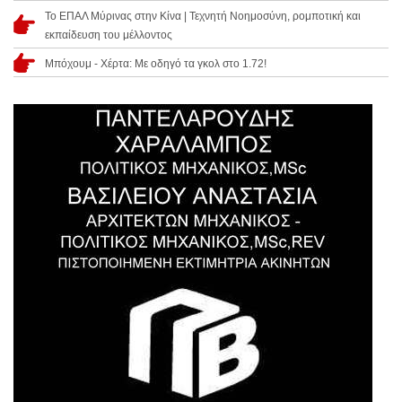
Το ΕΠΑΛ Μύρινας στην Κίνα | Τεχνητή Νοημοσύνη, ρομποτική και
εκπαίδευση του μέλλοντος
Μπόχουμ - Χέρτα: Με οδηγό τα γκολ στο 1.72!