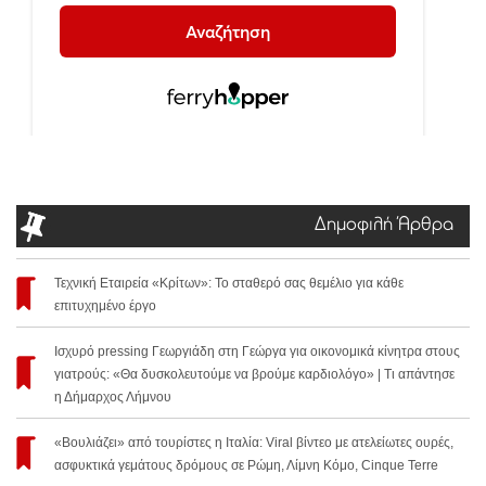
Δημοφιλή Άρθρα
Τεχνική Εταιρεία «Κρίτων»: Το σταθερό σας θεμέλιο για κάθε
επιτυχημένο έργο
Ισχυρό pressing Γεωργιάδη στη Γεώργα για οικονομικά κίνητρα στους
γιατρούς: «Θα δυσκολευτούμε να βρούμε καρδιολόγο» | Τι απάντησε
η Δήμαρχος Λήμνου
«Βουλιάζει» από τουρίστες η Ιταλία: Viral βίντεο με ατελείωτες ουρές,
ασφυκτικά γεμάτους δρόμους σε Ρώμη, Λίμνη Κόμο, Cinque Terre