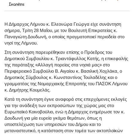
Σκαπέτης
Η Δήμαρχος Λήμνου κ. Ελεονώρα Γεώργα είχε συνάντηση
σήμερα, Τρίτη 28 Μαΐου, με τον Βουλευτή Επικρατείας κ.
Παναγιώτη Δουδωνή, ο οποίος πραγματοποιεί περιοδεία στο
νησί της Λήμνου.
Στη συνάντηση παρευρέθηκαν επίσης ο Πρόεδρος του
Δημοτικού Συμβουλίου κ. Τριαντάφυλλος Κατής, η επικεφαλής
της παράταξης «Αλλαγή πορείας στα νησιά μας» στο
Περιφερειακό Συμβούλιο Β. Αιγαίου κ. Βασιλική Χοχλάκα, ο
Δημοτικός Σύμβουλος κ. Κωνσταντίνος Τουλαδέλης και ο
γραμματέας της Νομαρχιακής Επιτροπής του ΠΑΣΟΚ Λήμνου
κ. Δημήτρης Κουμελάς.
Κατά τη συνάντηση έγινε αναφορά στις επερχόμενες εκλογές
για την ανάδειξη των εκπροσώπων της χώρας μας στο
Ευρωπαϊκό Κοινοβούλιο, ενώ η Δήμαρχος ενημέρωσε τον κ.
Δουδωνή για μία ευρεία γκάμα θεμάτων, όπως η
υποστελέχωση των υπηρεσιών του Δήμου και το
μεταναστευτικό, η κατάσταση στον τομέα των ακτοπλοϊκών