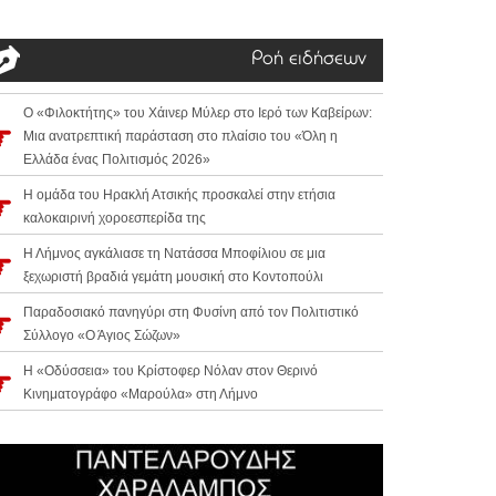
Ροή ειδήσεων
Ο «Φιλοκτήτης» του Χάινερ Μύλερ στο Ιερό των Καβείρων:
Μια ανατρεπτική παράσταση στο πλαίσιο του «Όλη η
Ελλάδα ένας Πολιτισμός 2026»
Η ομάδα του Ηρακλή Ατσικής προσκαλεί στην ετήσια
καλοκαιρινή χοροεσπερίδα της
Η Λήμνος αγκάλιασε τη Νατάσσα Μποφίλιου σε μια
ξεχωριστή βραδιά γεμάτη μουσική στο Κοντοπούλι
Παραδοσιακό πανηγύρι στη Φυσίνη από τον Πολιτιστικό
Σύλλογο «Ο Άγιος Σώζων»
Η «Οδύσσεια» του Κρίστοφερ Νόλαν στον Θερινό
Κινηματογράφο «Μαρούλα» στη Λήμνο