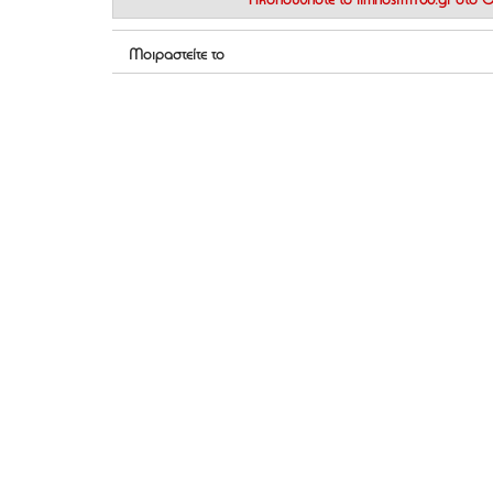
Ακολουθήστε το
limnosfm100.gr στο
Μοιραστείτε το