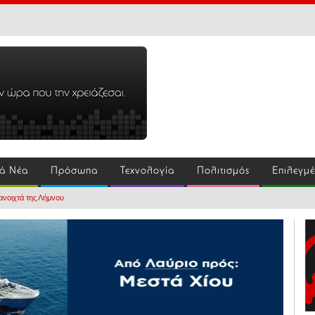
ά Νέα
Πρόσωπα
Τεχνολογία
Πολιτισμός
Επιλεγμ
ανοιχτά της Λήμνου