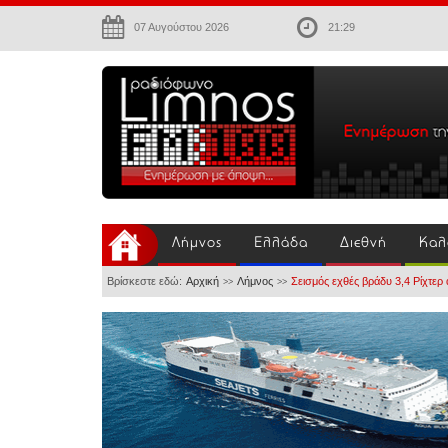
07 Αυγούστου 2026
21:29
Λήμνος
Ελλάδα
Διεθνή
Καλ
Βρίσκεστε εδώ:
Αρχική
Λήμνος
Σεισμός εχθές βράδυ 3,4 Ρίχτερ 
>>
>>