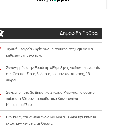
Δημοφιλή Άρθρα
Τεχνική Εταιρεία «Κρίτων»: Το σταθερό σας θεμέλιο για
κάθε επιτυχημένο έργο
Συναγερμός στην Ευρώπη: «Έκρηξη» χιλιάδων μεταναστών
στη Θέουτα -Στους δρόμους ο ισπανικός στρατός, 18
νεκροί
Συγκίνηση στο 3ο Δημοτικό Σχολείο Μύρινας: Το ύστατο
χαίρε στη 30χρονη εκπαιδευτικό Κωνσταντίνα
Κουρκουραΐδου
Γερμανία, Ιταλία, Φινλανδία και Δανία θέλουν την Ισπανία
εκτός Σένγκεν μετά τη Θέουτα