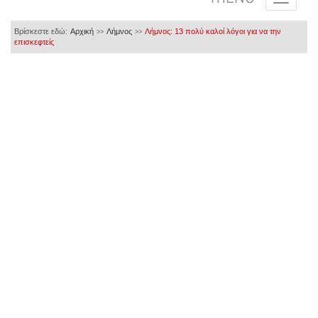
Βρίσκεστε εδώ:
Αρχική
Λήμνος
Λήμνος: 13 πολύ καλοί λόγοι για να την
>>
>>
επισκεφτείς