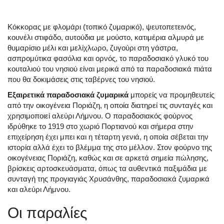
Κόκκορας με φλομάρι (τοπικό ζυμαρικό), ψευτοπετεινός,
κουνέλι στιφάδο, αυτούδια με μούστο, κατιμέρια αλμυρά με
θυμαρίσιο μέλι και μελίχλωρο, ζυγούρι στη γάστρα,
ασπρομύτικα φασόλια και ορνός, το παραδοσιακό γλυκό του
κουταλιού του νησιού είναι μερικά από τα παραδοσιακά πιάτα
που θα δοκιμάσεις στις ταβέρνες του νησιού.
Εξαιρετικά παραδοσιακά ζυμαρικά
μπορείς να προμηθευτείς
από την οικογένεια Ποριάζη, η οποία διατηρεί τις συνταγές και
χρησιμοποιεί αλεύρι Λήμνου. Ο παραδοσιακός φούρνος
ιδρύθηκε το 1919 στο χωριό Πορτιανού και σήμερα στην
επιχείρηση έχει μπει και η τέταρτη γενιά, η οποία σέβεται την
ιστορία αλλά έχει το βλέμμα της στο μέλλον. Στον φούρνο της
οικογένειας Ποριάζη, καθώς και σε αρκετά σημεία πώλησης,
βρίσκεις αρτοσκευάσματα, όπως τα αυθεντικά παξιμάδια με
συνταγή της προγιαγιάς Χρυσάνθης, παραδοσιακά ζυμαρικά
και αλεύρι Λήμνου.
Οι παραλίες