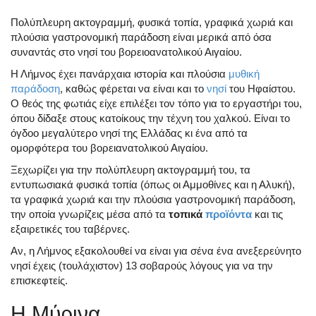
Πολύπλευρη ακτογραμμή, φυσικά τοπία, γραφικά χωριά και
πλούσια γαστρονομική παράδοση είναι μερικά από όσα
συναντάς στο νησί του βορειοανατολικού Αιγαίου.
Η Λήμνος έχει πανάρχαια ιστορία και πλούσια
μυθική
παράδοση
, καθώς φέρεται να είναι και το
νησί
του Ηφαίστου.
Ο θεός της φωτιάς είχε επιλέξει τον τόπο για το εργαστήρι του,
όπου δίδαξε στους κατοίκους την τέχνη του χαλκού. Είναι το
όγδοο μεγαλύτερο νησί της Ελλάδας κι ένα από τα
ομορφότερα του βορειανατολικού Αιγαίου.
Ξεχωρίζει για την πολύπλευρη ακτογραμμή του, τα
εντυπωσιακά φυσικά τοπία (όπως οι Αμμοθίνες και η Αλυκή),
τα γραφικά χωριά και την πλούσια γαστρονομική παράδοση,
την οποία γνωρίζεις μέσα από τα
τοπικά
προϊόντα
και τις
εξαιρετικές του ταβέρνες.
Αν, η Λήμνος εξακολουθεί να είναι για σένα ένα ανεξερεύνητο
νησί έχεις (τουλάχιστον) 13 σοβαρούς λόγους για να την
επισκεφτείς.
Η Μύρινα