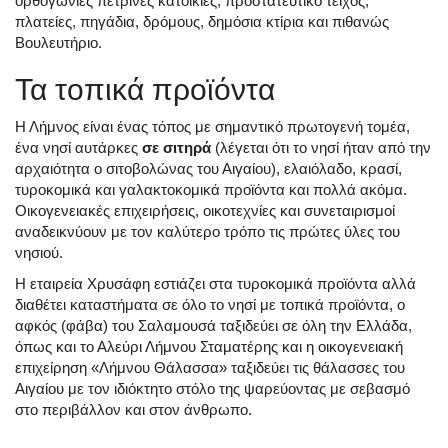
ορθογώνιες πέτρινες κατοικίες, προστατευτικό τείχος,
πλατείες, πηγάδια, δρόμους, δημόσια κτίρια και πιθανώς
Βουλευτήριο.
Τα τοπικά προϊόντα
Η Λήμνος είναι ένας τόπος με σημαντικό πρωτογενή τομέα,
ένα νησί αυτάρκες
σε σιτηρά
(λέγεται ότι το νησί ήταν από την
αρχαιότητα ο σιτοβολώνας του Αιγαίου), ελαιόλαδο, κρασί,
τυροκομικά και γαλακτοκομικά προϊόντα και πολλά ακόμα.
Οικογενειακές επιχειρήσεις, οικοτεχνίες και συνεταιρισμοί
αναδεικνύουν με τον καλύτερο τρόπο τις πρώτες ύλες του
νησιού.
Η εταιρεία Χρυσάφη εστιάζει στα τυροκομικά προϊόντα αλλά
διαθέτει καταστήματα σε όλο το νησί με τοπικά προϊόντα, ο
αφκός (φάβα) του Σαλαμουσά ταξιδεύει σε όλη την Ελλάδα,
όπως και το Αλεύρι Λήμνου Σταματέρης και η οικογενειακή
επιχείρηση «Λήμνου Θάλασσα» ταξιδεύει τις θάλασσες του
Αιγαίου με τον ιδιόκτητο στόλο της ψαρεύοντας με σεβασμό
στο περιβάλλον και στον άνθρωπο.