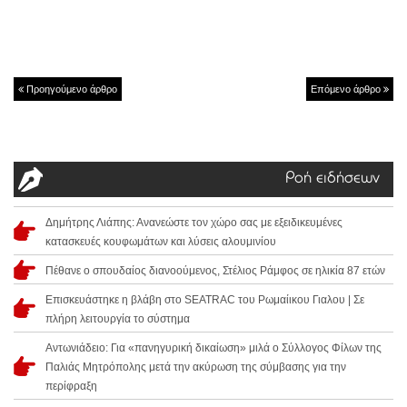
Προηγούμενο άρθρο
Επόμενο άρθρο
Ροή ειδήσεων
Δημήτρης Λιάπης: Ανανεώστε τον χώρο σας με εξειδικευμένες
κατασκευές κουφωμάτων και λύσεις αλουμινίου
Πέθανε ο σπουδαίος διανοούμενος, Στέλιος Ράμφος σε ηλικία 87 ετών
Επισκευάστηκε η βλάβη στο SEATRAC του Ρωμαίικου Γιαλου | Σε
πλήρη λειτουργία το σύστημα
Αντωνιάδειο: Για «πανηγυρική δικαίωση» μιλά ο Σύλλογος Φίλων της
Παλιάς Μητρόπολης μετά την ακύρωση της σύμβασης για την
περίφραξη