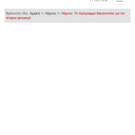
Βρίσκεστε εδώ:
Αρχική
Λήμνος
Λήμνος: Το πρόγραμμα δακοκτονίας για τον
>>
>>
τέταρτο ψεκασμό