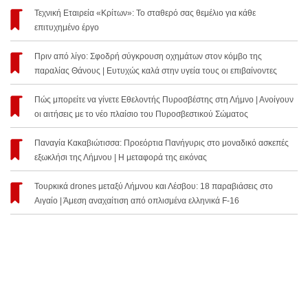
Τεχνική Εταιρεία «Κρίτων»: Το σταθερό σας θεμέλιο για κάθε
επιτυχημένο έργο
Πριν από λίγο: Σφοδρή σύγκρουση οχημάτων στον κόμβο της
παραλίας Θάνους | Ευτυχώς καλά στην υγεία τους οι επιβαίνοντες
Πώς μπορείτε να γίνετε Εθελοντής Πυροσβέστης στη Λήμνο | Ανοίγουν
οι αιτήσεις με το νέο πλαίσιο του Πυροσβεστικού Σώματος
Παναγία Κακαβιώτισσα: Προεόρτια Πανήγυρις στο μοναδικό ασκεπές
εξωκλήσι της Λήμνου | Η μεταφορά της εικόνας
Τουρκικά drones μεταξύ Λήμνου και Λέσβου: 18 παραβιάσεις στο
Αιγαίο | Άμεση αναχαίτιση από οπλισμένα ελληνικά F-16