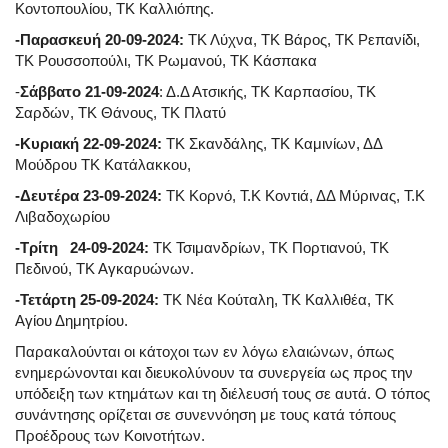
Κοντοπουλίου, ΤΚ Καλλιόπης.
-Παρασκευή 20-09-2024:
ΤΚ Λύχνα, ΤΚ Βάρος, ΤΚ Ρεπανίδι,
ΤΚ Ρουσσοπούλι, ΤΚ Ρωμανού, ΤΚ Κάσπακα
-
Σάββατο 21-09-2024
: Δ.Δ Ατσικής, ΤΚ Καρπασίου, ΤΚ
Σαρδών, ΤΚ Θάνους, ΤΚ Πλατύ
-Κυριακή 22-09-2024:
ΤΚ Σκανδάλης, ΤΚ Καμινίων, ΔΔ
Μούδρου ΤΚ Κατάλακκου,
-Δευτέρα 23-09-2024:
ΤΚ Κορνό, Τ.Κ Κοντιά, ΔΔ Μύρινας, Τ.Κ
Λιβαδοχωρίου
-Τρίτη 24-09-2024:
ΤΚ Τσιμανδρίων, ΤΚ Πορτιανού, ΤΚ
Πεδινού, ΤΚ Αγκαρυώνων.
-Τετάρτη 25-09-2024:
ΤΚ Νέα Κούταλη, ΤΚ Καλλιθέα, ΤΚ
Αγίου Δημητρίου.
Παρακαλούνται οι κάτοχοι των εν λόγω ελαιώνων, όπως
ενημερώνονται και διευκολύνουν τα συνεργεία ως προς την
υπόδειξη των κτημάτων και τη διέλευσή τους σε αυτά. Ο τόπος
συνάντησης ορίζεται σε συνεννόηση με τους κατά τόπους
Προέδρους των Κοινοτήτων.