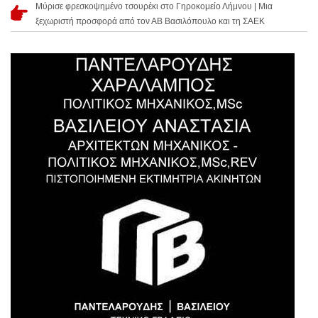
Μύρισε φρεσκοψημένο τσουρέκι στο Γηροκομείο Λήμνου | Μια
ξεχωριστή προσφορά από τον ΑΒ Βασιλόπουλο και τη ΣΑΕΚ