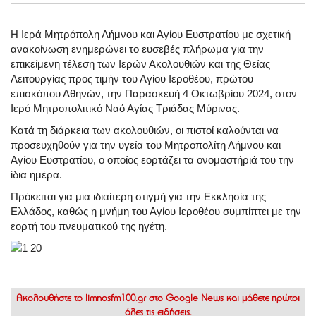
Η Ιερά Μητρόπολη Λήμνου και Αγίου Ευστρατίου με σχετική
ανακοίνωση ενημερώνει το ευσεβές πλήρωμα για την
επικείμενη τέλεση των Ιερών Ακολουθιών και της Θείας
Λειτουργίας προς τιμήν του Αγίου Ιεροθέου, πρώτου
επισκόπου Αθηνών, την Παρασκευή 4 Οκτωβρίου 2024, στον
Ιερό Μητροπολιτικό Ναό Αγίας Τριάδας Μύρινας.
Κατά τη διάρκεια των ακολουθιών, οι πιστοί καλούνται να
προσευχηθούν για την υγεία του Μητροπολίτη Λήμνου και
Αγίου Ευστρατίου, ο οποίος εορτάζει τα ονομαστήριά του την
ίδια ημέρα.
Πρόκειται για μια ιδιαίτερη στιγμή για την Εκκλησία της
Ελλάδος, καθώς η μνήμη του Αγίου Ιεροθέου συμπίπτει με την
εορτή του πνευματικού της ηγέτη.
Ακολουθήστε το
limnosfm100.gr στο Google News
και μάθετε πρώτοι
όλες τις ειδήσεις.