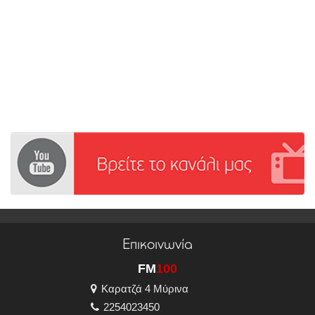
Επικοινωνία
FM
100
Καρατζά 4 Μύρινα
2254023450