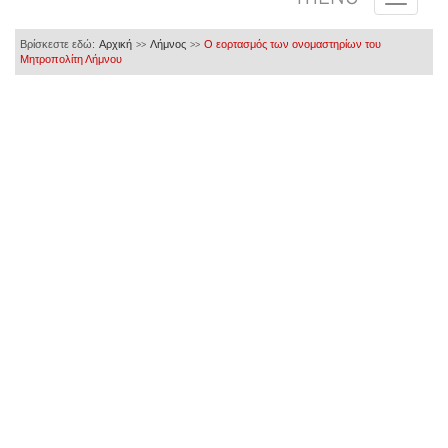
Βρίσκεστε εδώ:
Αρχική
Λήμνος
Ο εορτασμός των ονομαστηρίων του
>>
>>
Μητροπολίτη Λήμνου