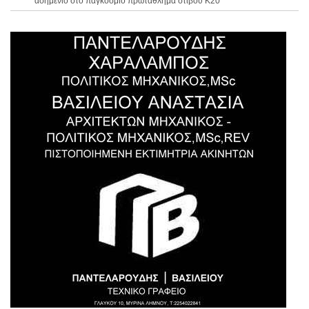
ασημένιο στο παγκόσμιο πρωτάθλημα στίβου Κ20