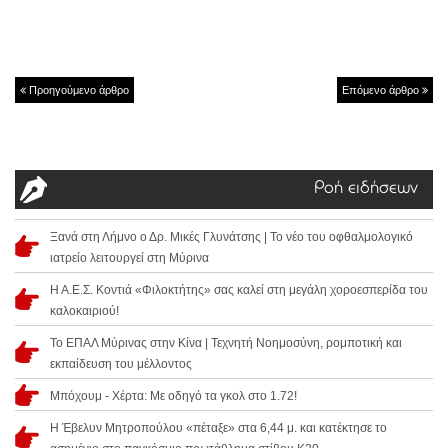
Προηγούμενο άρθρο
Επόμενο άρθρο
Ροή ειδήσεων
Ξανά στη Λήμνο ο Δρ. Μικές Γλυνάτσης | Το νέο του οφθαλμολογικό
ιατρείο λειτουργεί στη Μύρινα
Η Α.Ε.Σ. Κοντιά «Φιλοκτήτης» σας καλεί στη μεγάλη χοροεσπερίδα του
καλοκαιριού!
Το ΕΠΑΛ Μύρινας στην Κίνα | Τεχνητή Νοημοσύνη, ρομποτική και
εκπαίδευση του μέλλοντος
Μπόχουμ - Χέρτα: Με οδηγό τα γκολ στο 1.72!
Η Έβελυν Μητροπούλου «πέταξε» στα 6,44 μ. και κατέκτησε το