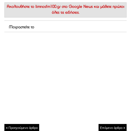
Ακολουθήστε το
limnosfm100.gr στο Google News
και μάθετε πρώτοι
όλες τις ειδήσεις.
Μοιραστείτε το
Προηγούμενο άρθρο
Επόμενο άρθρο