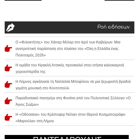
Ροή ειδήσεων
Ο «Φιλοκτήτης» του Χάινερ Μύλερ στο Ιερό των Καβείρων: Μια
ανατρεπτική παράσταση στο πλαίσιο του «Όλη η Ελλάδα ένας
Πολιτισμός 2026»
Η ομάδα του Ηρακλή Ατσικής προσκαλεί στην ετήσια καλοκαιρινή
χοροεσπερίδα της
Η Λήμνος αγκάλιασε τη Νατάσσα Μποφίλιου σε μια ξεχωριστή βραδιά
γεμάτη μουσική στο Κοντοπούλι
Παραδοσιακό πανηγύρι στη Φυσίνη από τον Πολιτιστικό Σύλλογο «Ο
Άγιος Σώζων»
Η «Οδύσσεια» του Κρίστοφερ Νόλαν στον Θερινό Κινηματογράφο
«Μαρούλα» στη Λήμνο