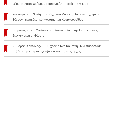
Θέουτα -Στους δρόμους ο ισπανικός στρατός, 18 νεκροί
Συγκίνηση στο 3ο Δημοτικό Σχολείο Μύρινας: Το ύστατο χαίρε στη
30χρονη εκπαιδευτικό Κωνσταντίνα Κουρκουραΐδου
Γερμανία, Ιταλία, Φινλανδία και Δανία θέλουν την Ισπανία εκτός
Σένγκεν μετά τη Θέουτα
«Έμορφη Κούταλης» - 100 χρόνια Νέα Κούταλη | Μια παράσταση -
ταξίδι στη μνήμη του ξεριζωμού και της νέας αρχής