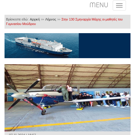
MENU
Βρίσκεστε εδώ:
Αρχική
Λήμνος
Στην 130 Σμηναρχία Μάχης οι μαθητές του
>>
>>
Γυμνασίου Μούδρου