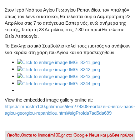
Στον Ιερό Ναό του Αγίου Γεωργίου Ρεπανιδίου, τον «παληό»
όπως τον λένε οι κάτοικοι, θα τελεστεί αύριο Λαμπροτρίτη 22
Απριλίου στις 7 το απόγευμα Εσπερινός, ενώ ανήμερα της
εορτής, Τετάρτη 23 Απριλίου, στις 7:30 το πρωί θα τελεστεί
Θεία Λειτουργία.
Το Εκκλησιαστικό Συμβούλιο καλεί τους πιστούς να ανάψουν
ένα κεράκι στη χάρη του Αγίου και να προσευχηθούν.
View the embedded image gallery online at:
https://limnosfm100.gr/limnos/item/79308-eortazei-o-ieros-naos-
agiou-georgiou-repanidiou.html#sigProIda7ad5da699
Ακολουθήστε το
limnosfm100.gr στο Google News
και μάθετε πρώτοι