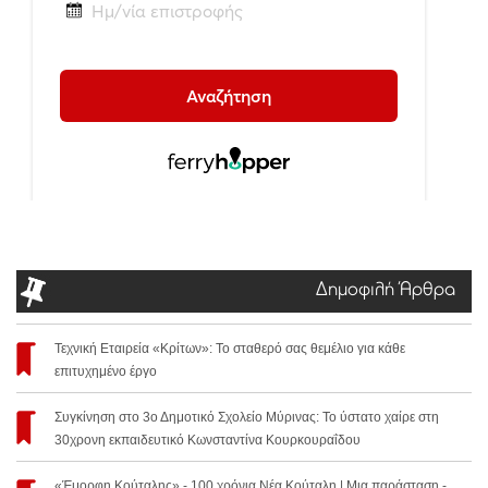
Δημοφιλή Άρθρα
Τεχνική Εταιρεία «Κρίτων»: Το σταθερό σας θεμέλιο για κάθε
επιτυχημένο έργο
Συγκίνηση στο 3ο Δημοτικό Σχολείο Μύρινας: Το ύστατο χαίρε στη
30χρονη εκπαιδευτικό Κωνσταντίνα Κουρκουραΐδου
«Έμορφη Κούταλης» - 100 χρόνια Νέα Κούταλη | Μια παράσταση -