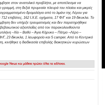
ούμβησε στον ανατολικό προβλήτα, με αποτέλεσμα να
γραμμή, στη δεξιά πρυμναία πλευρά του πλοίου και μικρές
ρογραμματισμένο δρομολόγιο από το λιμάνι της Λέρου για
712 επιβάτες, 162 Ι.Χ.Ε. οχήματα, 17 Φ/Γ και 19 δίκυκλα. Το
ύμβηση δεν υπήρξε τραυματισμός και δεν παρατηρήθηκε
 βεβαιωτικού αξιοπλοΐας από τον παρακολουθούντα
τιλήνη –Χίο – Βαθύ – Άγιο Κήρυκο – Πάτμο –Λέρο –
Φ/Γ, 23 δίκυκλα, 1 λεωφορείο και 5 camper. Από το Κεντρικό
η, κινήθηκε η διαδικασία επιβολής διοικητικών κυρώσεων
 Google News
και μάθετε πρώτοι όλες τις ειδήσεις.