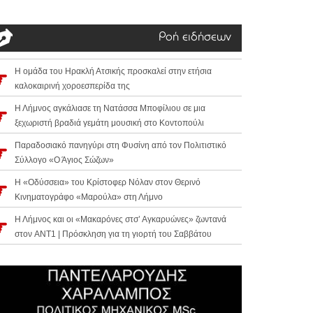
Ροή ειδήσεων
Η ομάδα του Ηρακλή Ατσικής προσκαλεί στην ετήσια
καλοκαιρινή χοροεσπερίδα της
Η Λήμνος αγκάλιασε τη Νατάσσα Μποφίλιου σε μια
ξεχωριστή βραδιά γεμάτη μουσική στο Κοντοπούλι
Παραδοσιακό πανηγύρι στη Φυσίνη από τον Πολιτιστικό
Σύλλογο «Ο Άγιος Σώζων»
Η «Οδύσσεια» του Κρίστοφερ Νόλαν στον Θερινό
Κινηματογράφο «Μαρούλα» στη Λήμνο
Η Λήμνος και οι «Μακαρόνες στσ’ Αγκαρυώνες» ζωντανά
στον ANT1 | Πρόσκληση για τη γιορτή του Σαββάτου