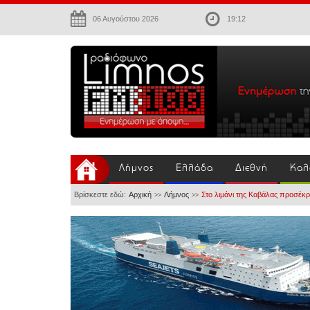
06 Αυγούστου 2026
19:12
Λήμνος
Ελλάδα
Διεθνή
Καλ
Βρίσκεστε εδώ:
Αρχική
Λήμνος
Στο λιμάνι της Καβάλας προσέκ
>>
>>