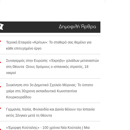
Δημοφιλή Άρθρα
Τεχνική Εταιρεία «Κρίτων»: Το σταθερό σας θεμέλιο για
κάθε επιτυχημένο έργο
Συναγερμός στην Ευρώπη: «Έκρηξη» χιλιάδων μεταναστών
στη Θέουτα -Στους δρόμους ο ισπανικός στρατός, 18
νεκροί
Συγκίνηση στο 3ο Δημοτικό Σχολείο Μύρινας: Το ύστατο
χαίρε στη 30χρονη εκπαιδευτικό Κωνσταντίνα
Κουρκουραΐδου
Γερμανία, Ιταλία, Φινλανδία και Δανία θέλουν την Ισπανία
εκτός Σένγκεν μετά τη Θέουτα
«Έμορφη Κούταλης» - 100 χρόνια Νέα Κούταλη | Μια