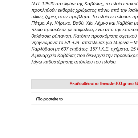
Ν.Π. 12520 στο λιμάνι της Καβάλας, το πλοίο επακ
προκληθούν εκδορές χρώματος πάνω από την ίσαλο 
υλικές ζημιές στον προβλήτα. Το πλοίο εκτελούσε π
Πάτμο, Αγ. Κήρυκο, Βαθύ, Χίο, Λήμνο και Καβάλα με 
πλοίο προσέδεσε με ασφάλεια, ενώ από την επακο
θαλάσσια ρύπανση. Κατόπιν προσκόμισης σχετικού
νηογνώμονα το Ε/Γ-Ο/Γ απέπλευσε για Μύρινα – Μυ
Καρλόβασι με 697 επιβάτες, 157 Ι.Χ.Ε. οχήματα, 15 
Λιμεναρχείο Καβάλας που διενεργεί την προανάκρισ
λόγω καθυστέρησης απόπλου του πλοίου.
Ακολουθήστε το
limnosfm100.gr στο
Μοιραστείτε το